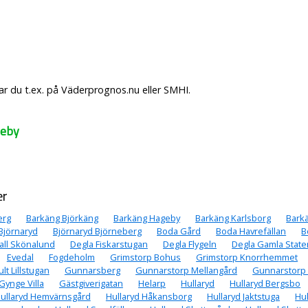
r du t.ex. på Väderprognos.nu eller SMHI.
neby
er
erg
Barkäng Björkäng
Barkäng Hageby
Barkäng Karlsborg
Bark
Björnaryd
Björnaryd Björneberg
Boda Gård
Boda Havrefällan
B
all Skönalund
Degla Fiskarstugan
Degla Flygeln
Degla Gamla State
Evedal
Fogdeholm
Grimstorp Bohus
Grimstorp Knorrhemmet
lt Lillstugan
Gunnarsberg
Gunnarstorp Mellangård
Gunnarstorp
Gynge Villa
Gästgiverigatan
Helarp
Hullaryd
Hullaryd Bergsbo
ullaryd Hemvärnsgård
Hullaryd Håkansborg
Hullaryd Jaktstuga
Hu