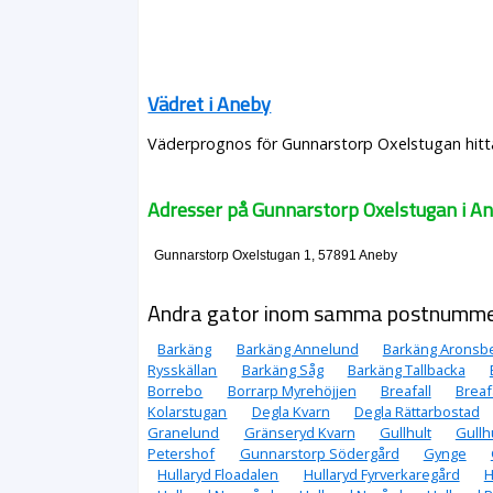
Vädret i Aneby
Väderprognos för Gunnarstorp Oxelstugan hitta
Adresser på Gunnarstorp Oxelstugan i A
Gunnarstorp Oxelstugan 1, 57891 Aneby
Andra gator inom samma postnumm
Barkäng
Barkäng Annelund
Barkäng Aronsb
Rysskällan
Barkäng Såg
Barkäng Tallbacka
Borrebo
Borrarp Myrehöjjen
Breafall
Breaf
Kolarstugan
Degla Kvarn
Degla Rättarbostad
Granelund
Gränseryd Kvarn
Gullhult
Gullhu
Petershof
Gunnarstorp Södergård
Gynge
Hullaryd Floadalen
Hullaryd Fyrverkaregård
H