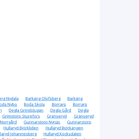
äng Nydala
Barkäng Olofsberg
Barkäng
oda Nybo
Boda Skola
Borrarp
Borrarp
n
Degla Grindstugan
Degla Gård
Degla
Grimstorp Sturefors
Gränseryd
Gränseryd
 Norrgård
Gunnarstorp Nynäs
Gunnarstorp
Hullaryd Björkliden
Hullaryd Björkängen
llaryd Johannesberg
Hullaryd Kocksdalen