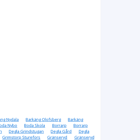
äng Nydala
Barkäng Olofsberg
Barkäng
oda Nybo
Boda Skola
Borrarp
Borrarp
n
Degla Grindstugan
Degla Gård
Degla
Grimstorp Sturefors
Gränseryd
Gränseryd