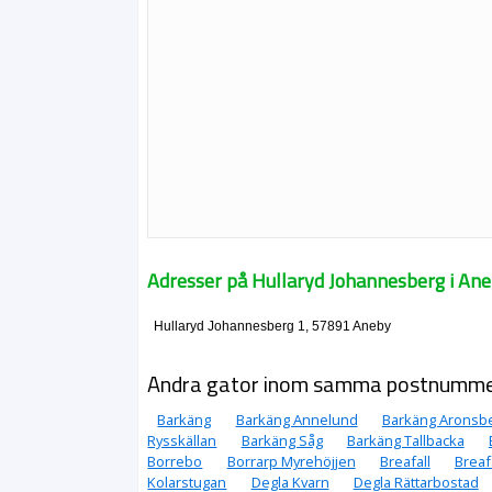
Adresser på Hullaryd Johannesberg i An
Hullaryd Johannesberg 1, 57891 Aneby
Andra gator inom samma postnumm
Barkäng
Barkäng Annelund
Barkäng Aronsb
Rysskällan
Barkäng Såg
Barkäng Tallbacka
Borrebo
Borrarp Myrehöjjen
Breafall
Breaf
Kolarstugan
Degla Kvarn
Degla Rättarbostad