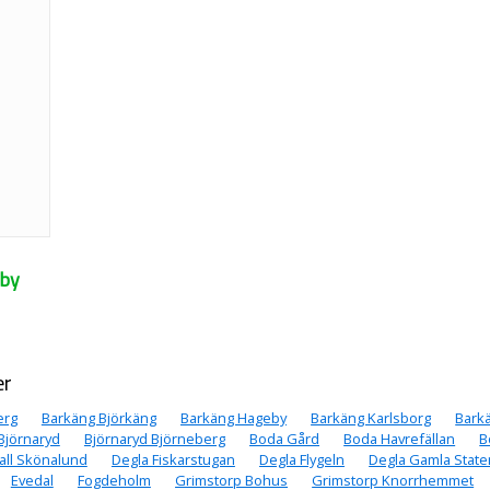
eby
er
erg
Barkäng Björkäng
Barkäng Hageby
Barkäng Karlsborg
Bark
Björnaryd
Björnaryd Björneberg
Boda Gård
Boda Havrefällan
B
all Skönalund
Degla Fiskarstugan
Degla Flygeln
Degla Gamla State
Evedal
Fogdeholm
Grimstorp Bohus
Grimstorp Knorrhemmet