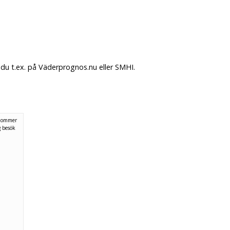
du t.ex. på Väderprognos.nu eller SMHI.
 kommer
g
besök