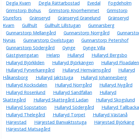
Degla Kvarn
Degla Rättarbostad
Evedal
Fogdeholm
Grimstorp Bohus
Grimstorp Knorrhemmet
Grimstorp
Sturefors
Gränseryd
Gränseryd Granelund
Gränseryd
Kvarn
Gullhult
Gullhult Lillstugan
Gunnarsberg
Gunnarstorp Mellangård
Gunnarstorp Norrgård
Gunnarsto
Nynäs
Gunnarstorp Oxelstugan
Gunnarstorp Petershof
Gunnarstorp Södergård
Gynge
Gynge Villa
Gästgiverigatan
Helarp
Hullaryd
Hullaryd Bergsbo
Hullaryd Björkliden
Hullaryd Björkängen
Hullaryd Floadalen
Hullaryd Fyrverkaregård
Hullaryd Hemvärnsgård
Hullaryd
Håkansborg
Hullaryd Jaktstuga
Hullaryd Johannesberg
Hullaryd Kocksdalen
Hullaryd Norrgård
Hullaryd Nygård
Hullaryd Rosenlund
Hullaryd Sandfällan
Hullaryd
Skattegård
Hullaryd Skattegård Ladan
Hullaryd Skogslund
Hullaryd Sopstation
Hullaryd Södergård
Hullaryd Tallbacka
Hullaryd Thelegård
Hullaryd Torpet
Hullaryd Västanå
Härjestad
Härjestad Banvaktsstuga
Härjestad Björkäng
Härjestad Matsagård