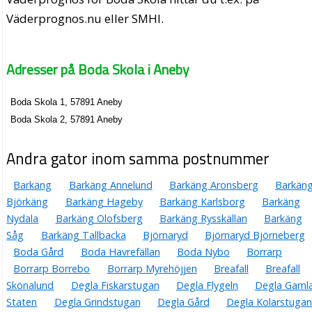
Väderprognos.nu eller SMHI.
Adresser på Boda Skola i Aneby
Boda Skola 1, 57891 Aneby
Boda Skola 2, 57891 Aneby
Andra gator inom samma postnummer
Barkäng
Barkäng Annelund
Barkäng Aronsberg
Barkän
Björkäng
Barkäng Hageby
Barkäng Karlsborg
Barkäng
Nydala
Barkäng Olofsberg
Barkäng Rysskällan
Barkäng
Såg
Barkäng Tallbacka
Björnaryd
Björnaryd Björneberg
Boda Gård
Boda Havrefällan
Boda Nybo
Borrarp
Borrarp Borrebo
Borrarp Myrehöjjen
Breafall
Breafall
Skönalund
Degla Fiskarstugan
Degla Flygeln
Degla Gaml
Staten
Degla Grindstugan
Degla Gård
Degla Kolarstugan