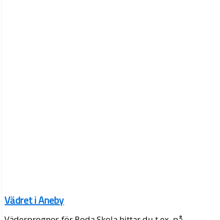
Vädret i Aneby
Väderprognos för Boda Skola hittar du t.ex. på