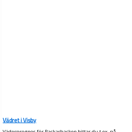
Vädret i Visby
Väderprognos för Rackarbacken hittar du t.ex. på