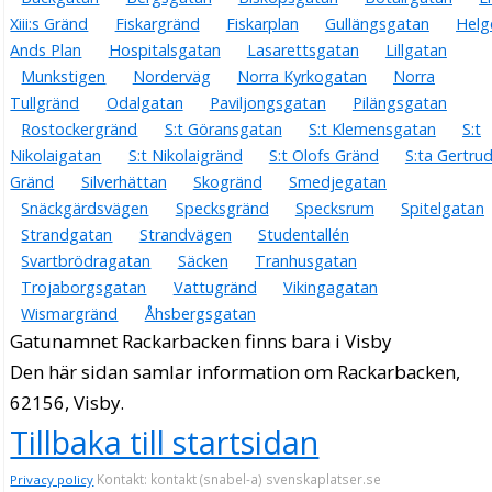
Xiii:s Gränd
Fiskargränd
Fiskarplan
Gullängsgatan
Helg
Ands Plan
Hospitalsgatan
Lasarettsgatan
Lillgatan
Munkstigen
Norderväg
Norra Kyrkogatan
Norra
Tullgränd
Odalgatan
Paviljongsgatan
Pilängsgatan
Rostockergränd
S:t Göransgatan
S:t Klemensgatan
S:t
Nikolaigatan
S:t Nikolaigränd
S:t Olofs Gränd
S:ta Gertru
Gränd
Silverhättan
Skogränd
Smedjegatan
Snäckgärdsvägen
Specksgränd
Specksrum
Spitelgatan
Strandgatan
Strandvägen
Studentallén
Svartbrödragatan
Säcken
Tranhusgatan
Trojaborgsgatan
Vattugränd
Vikingagatan
Wismargränd
Åhsbergsgatan
Gatunamnet Rackarbacken finns bara i Visby
Den här sidan samlar information om Rackarbacken,
62156, Visby.
Tillbaka till startsidan
Kontakt: kontakt (snabel-a) svenskaplatser.se
Privacy policy