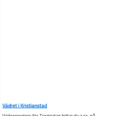
Vädret i Kristianstad
Väderprognos för Torggatan hittar du t.ex. på