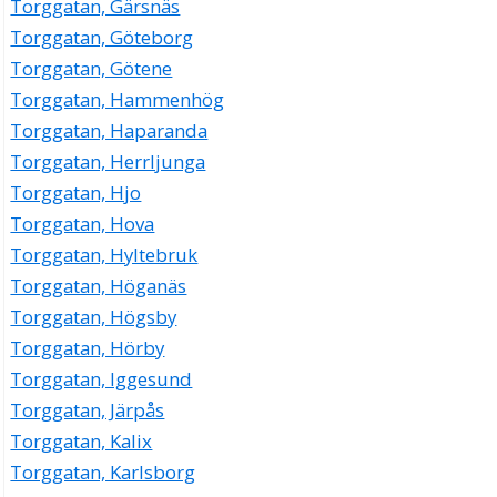
Torggatan, Gärsnäs
Torggatan, Göteborg
Torggatan, Götene
Torggatan, Hammenhög
Torggatan, Haparanda
Torggatan, Herrljunga
Torggatan, Hjo
Torggatan, Hova
Torggatan, Hyltebruk
Torggatan, Höganäs
Torggatan, Högsby
Torggatan, Hörby
Torggatan, Iggesund
Torggatan, Järpås
Torggatan, Kalix
Torggatan, Karlsborg