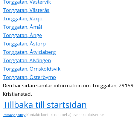
Torggatan, Västervik
Torggatan, Västerås
Torggatan, Växjö
Torggatan, Åmål
Torggatan, Ånge
Torggatan, Åstorp
Torggatan, Åtvidaberg
Torggatan, Älvängen
Torggatan, Örnsköldsvik
Torggatan, Österbymo
Den här sidan samlar information om Torggatan, 29159
Kristianstad.
Tillbaka till startsidan
Kontakt: kontakt (snabel-a) svenskaplatser.se
Privacy policy