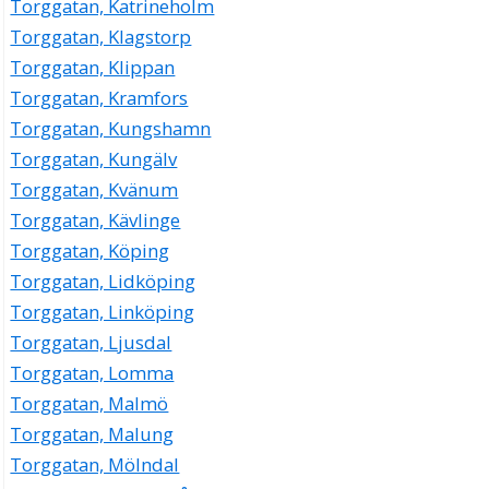
Torggatan, Katrineholm
Torggatan, Klagstorp
Torggatan, Klippan
Torggatan, Kramfors
Torggatan, Kungshamn
Torggatan, Kungälv
Torggatan, Kvänum
Torggatan, Kävlinge
Torggatan, Köping
Torggatan, Lidköping
Torggatan, Linköping
Torggatan, Ljusdal
Torggatan, Lomma
Torggatan, Malmö
Torggatan, Malung
Torggatan, Mölndal