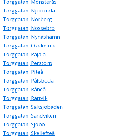
Torggatan, Mönsterås
Torggatan, Njurunda
Torggatan, Norberg
Torggatan, Nossebro
Torggatan, Nynäshamn
Torggatan, Oxelösund
Torggatan, Pajala
Torggatan, Perstorp
Torggatan, Piteå
Torggatan, Pålsboda
Torggatan, Råneå
Torggatan, Rättvik
Torggatan, Saltsjöbaden
Torggatan, Sandviken
Torggatan, Sjöbo
Torggatan, Skellefteå