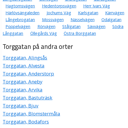
Hagtornsvägen
Hedentorpsvägen
Herr Ivars Väg
Härlövsängaleden
Jochums Väg
Karlsgatan
Kärrvägen
Långebrogatan
Mossvägen
Nässelvägen
Odalgatan
Poppelvägen
Rörvägen
Stålgatan
Sävvägen
Södra
Långgatan
Öllegårds Väg
Östra Borggatan
Torggatan på andra orter
Torggatan, Alingsås
Torggatan, Alvesta
Torggatan, Anderstorp
Torggatan, Aneby
Torggatan, Arvika
Torggatan, Bastuträsk
Torggatan, Bjuv
Torggatan, Blomstermåla
Torggatan, Bodafors