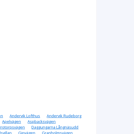
en
Andervik Lofthus
Andervik Rudeborg
Apelvägen
Aspbacksvägen
Brotorpsvägen
Daggungarna Långnäsudd
svillan
Gipvägen
Granholmsvägen