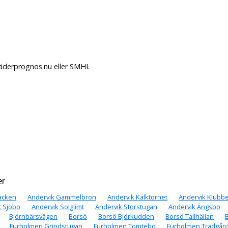
äderprognos.nu eller SMHI.
er
acken
Andervik Gammelbron
Andervik Kalktornet
Andervik Klubb
k Sjöbo
Andervik Solglimt
Andervik Storstugan
Andervik Ängsbo
Björnbärsvägen
Borsö
Borsö Björkudden
Borsö Tallhällan
Furholmen Grindstugan
Furholmen Tomtebo
Furholmen Trädgård