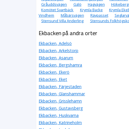
Gråuddsvägen
Gälö
Hagvägen
Hökeberg
Komötet Svartbäck
Krymla Backe
Krymla Eke
Vindhem
Måbärsvägen
Rävpasset
Seglarv
Stensund Villa Anderling
Stensunds Folkhögsko
Ekbacken på andra orter
Ekbacken, Adelsö
Ekbacken, Arkelstorp
Ekbacken, Asarum
Ekbacken, Bergshamra
Ekbacken, Ekerö
Ekbacken, Eket
Ekbacken, Färjestaden
Ekbacken, Glanshammar
Ekbacken, Grisslehamn
Ekbacken, Gustavsberg
Ekbacken, Huskvarna
Ekbacken, Katrineholm