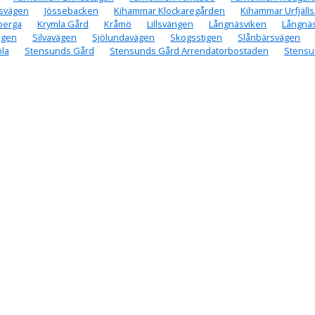
svägen
Jössebacken
Kihammar Klockaregården
Kihammar Urfjäll
berga
Krymla Gård
Kråmö
Lillsvängen
Långnäsviken
Långnä
ägen
Silvavägen
Sjölundavägen
Skogsstigen
Slånbärsvägen
la
Stensunds Gård
Stensunds Gård Arrendatorbostaden
Stensu