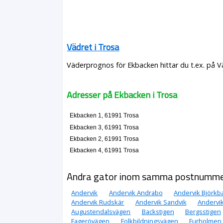
Vädret i Trosa
Väderprognos för Ekbacken hittar du t.ex. på V
Adresser på Ekbacken i Trosa
Ekbacken 1, 61991 Trosa
Ekbacken 3, 61991 Trosa
Ekbacken 2, 61991 Trosa
Ekbacken 4, 61991 Trosa
Andra gator inom samma postnumm
Andervik
Andervik Andrabo
Andervik Björkb
Andervik Rudskär
Andervik Sandvik
Andervi
Augustendalsvägen
Backstigen
Bergsstigen
Fagerövägen
Folkbildningsvägen
Furholmen