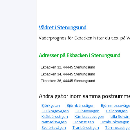
Vädret i Stenungsund
Väderprognos för Ekbacken hittar du t.ex. på V
Adresser på Ekbacken i Stenungsund
Ekbacken 32, 44445 Stenungsund
Ekbacken 34, 44445 Stenungsund
Ekbacken 36, 44445 Stenungsund
Andra gator inom samma postnumm
Björkgatan
Björnbärsstigen
Björnmosseväg
Gullkragevägen
Gullvivevägen
Hallonstigen
Kråkbärsstigen
Kärrkrassevägen
Lilla Solv
Nattviolsvägen
Odonstigen
Ormbunksvägen
Svalörtsvägen
Tranbärsstigen
Törnrosastig