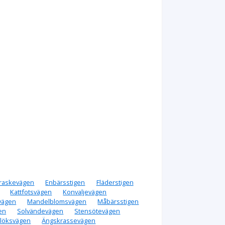
raskevägen
Enbärsstigen
Fläderstigen
Kattfotsvägen
Konvaljevägen
vägen
Mandelblomsvägen
Måbärsstigen
en
Solvändevägen
Stensötevägen
rlöksvägen
Ängskrassevägen