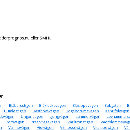
äderprognos.nu eller SMHI.
er
en
Blåbärsstigen
Blåklockevägen
Blåsippevägen
Bokgatan
B
Humlestigen
Hästhovsvägen
Högenorumsvägen
Kaprifolvägen
ändevägen
Lingonstigen
Ljungvägen
Lummervägen
Lövhammars
Porsvägen
Prästkragevägen
Smultronstigen
Smörblommeväg
en
Vallmovägen
Violvägen
Vitmossevägen
Vitsippevägen
Vå