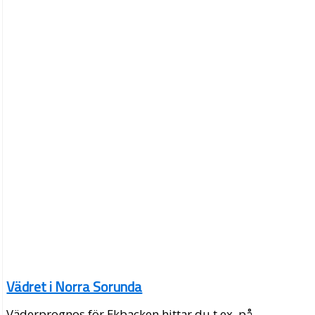
Vädret i Norra Sorunda
Väderprognos för Ekbacken hittar du t.ex. på