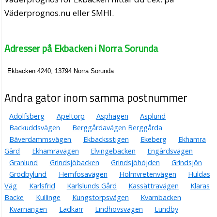
Väderprognos.nu eller SMHI.
Adresser på Ekbacken i Norra Sorunda
Ekbacken 4240, 13794 Norra Sorunda
Andra gator inom samma postnummer
Adolfsberg
Apeltorp
Asphagen
Asplund
Backuddsvägen
Berggårdavägen Berggårda
Bäverdammsvägen
Ekbacksstigen
Ekeberg
Ekhamra
Gård
Ekhamravägen
Elvingebacken
Engårdsvägen
Granlund
Grindsjöbacken
Grindsjöhöjden
Grindsjön
Grödbylund
Hemfosavägen
Holmvretenvägen
Huldas
Väg
Karlsfrid
Karlslunds Gård
Kassättravägen
Klaras
Backe
Kullinge
Kungstorpsvägen
Kvarnbacken
Kvarnängen
Ladkärr
Lindhovsvägen
Lundby