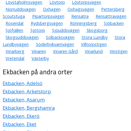
Lövstaholmsvägen
Lövtorp
Lövtorpsvägen
Norruddsvägen
Oxhagen
Oxhagsvägen
Pettersberg
Scoutstuga
Pipartorpsvägen
Rensätra
Rensättravägen
Rosendal
Rydsbergsvägen
Rönningsberg
Sjöbacken
Sjöfjällen
Sjötorp
Sjöuddsvägen
Skogsborg
Skogsuddsvägen
Solbacksvägen
Stora Lundby
Stora
Lundbyvägen
Söderbykvarnvägen
Villtorpstigen
Vinarberg
Vinaren
Vinaren Gård
Vinarlund
Vinstigen
Vretendal
Västerby
Ekbacken på andra orter
Ekbacken, Adelsö
Ekbacken, Arkelstorp
Ekbacken, Asarum
Ekbacken, Bergshamra
Ekbacken, Ekerö
Ekbacken, Eket