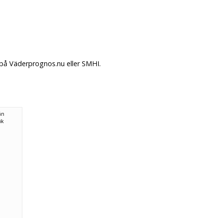
 på Väderprognos.nu eller SMHI.
ån
ök