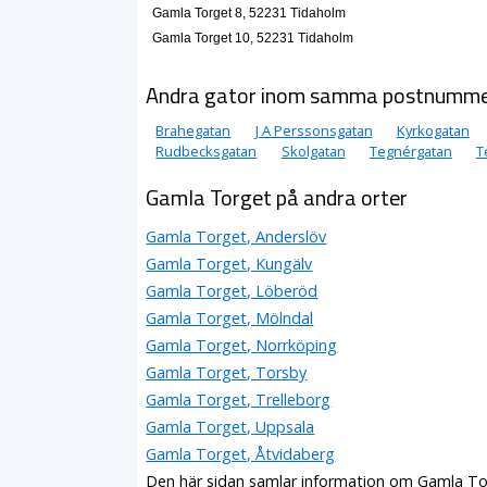
Gamla Torget 8, 52231 Tidaholm
0502-12905
Gamla Torget 3 A Bv, 52231 Tidaholm
Gamla Torget 10, 52231 Tidaholm
Susanns Pynt & Sånt
Andra gator inom samma postnumm
Lena Susann Moström
0502-10239
Brahegatan
J A Perssonsgatan
Kyrkogatan
Gamla Torget 6, 52231 Tidaholm
Rudbecksgatan
Skolgatan
Tegnérgatan
T
Tidaholms Bokhandel AB
Annelie Maria Dahlgren
Gamla Torget på andra orter
0502-10012
Gamla Torget 6, 52231 Tidaholm
Gamla Torget, Anderslöv
Gamla Torget, Kungälv
Gamla Torget, Löberöd
Gamla Torget, Mölndal
Gamla Torget, Norrköping
Gamla Torget, Torsby
Gamla Torget, Trelleborg
Gamla Torget, Uppsala
Gamla Torget, Åtvidaberg
Den här sidan samlar information om Gamla To