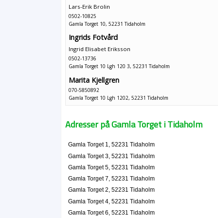
Lars-Erik Brolin
0502-10825
Gamla Torget 10, 52231 Tidaholm
Ingrids Fotvård
Ingrid Elisabet Eriksson
0502-13736
Gamla Torget 10 Lgh 120 3, 52231 Tidaholm
Marita Kjellgren
070-5850892
Gamla Torget 10 Lgh 1202, 52231 Tidaholm
Klippcompaniet i Tidaholm HB
0502-10017
Adresser på Gamla Torget i Tidaholm
Gamla Torget 3, 52231 Tidaholm
Step In Sko HB
Gamla Torget 1, 52231 Tidaholm
0502-10078
Gamla Torget 3, 52231 Tidaholm
Gamla Torget 3, 52231 Tidaholm
Gamla Torget 5, 52231 Tidaholm
Restaurang Sonjamounir i Tidaholm HB
Gamla Torget 7, 52231 Tidaholm
0502-14257
Gamla Torget 2, 52231 Tidaholm
Gamla Torget 3 A, 52231 Tidaholm
Gamla Torget 4, 52231 Tidaholm
Tidaholms Ramverkstad
Gamla Torget 6, 52231 Tidaholm
Carina Fågelström