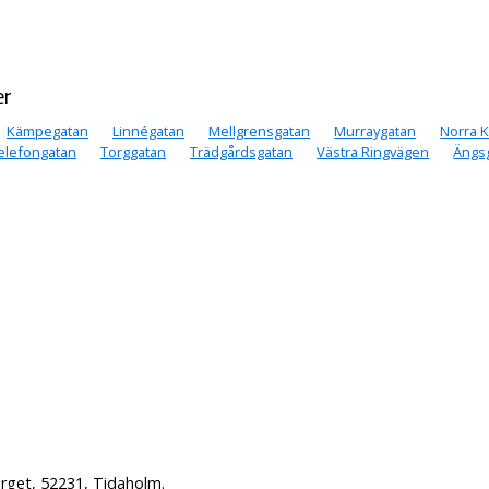
er
Kämpegatan
Linnégatan
Mellgrensgatan
Murraygatan
Norra 
elefongatan
Torggatan
Trädgårdsgatan
Västra Ringvägen
Ängs
rget, 52231, Tidaholm.