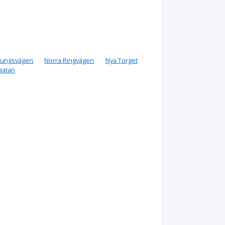
Kungsvägen
Norra Ringvägen
Nya Torget
gatan