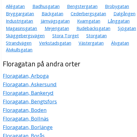
Allégatan
Badhusgatan
Bengstergatan
Brobygatan
Bryggargatan
Bäckgatan
Cederbergsgatan
Dalgången
Industrigatan
Järnvägsgatan
Kvarngatan
Långgatan
Magasinsgatan
Mejerigatan
Rudebäcksgatan
Sjögatan
Skäggebergsvägen
Stora Torget
Storgatan
Strandvägen
Verkstadsgatan
Västergatan
Älvgatan
Älvkullsgatan
Floragatan på andra orter
Floragatan, Arboga
Floragatan, Askersund
Floragatan, Bankeryd
Floragatan, Bengtsfors
Floragatan, Boden
Floragatan, Bollnäs
Floragatan, Borlänge
Floragatan, Borås