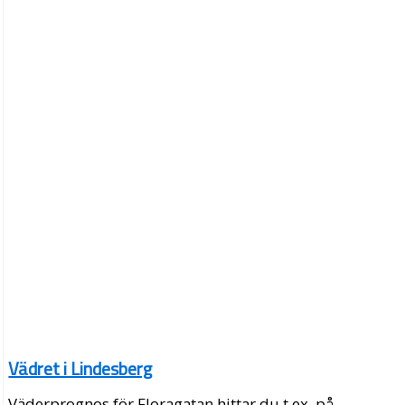
Vädret i Lindesberg
Väderprognos för Floragatan hittar du t.ex. på