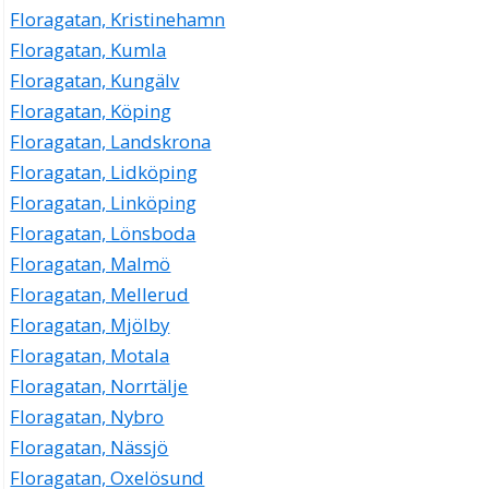
Floragatan, Kristinehamn
Floragatan, Kumla
Floragatan, Kungälv
Floragatan, Köping
Floragatan, Landskrona
Floragatan, Lidköping
Floragatan, Linköping
Floragatan, Lönsboda
Floragatan, Malmö
Floragatan, Mellerud
Floragatan, Mjölby
Floragatan, Motala
Floragatan, Norrtälje
Floragatan, Nybro
Floragatan, Nässjö
Floragatan, Oxelösund