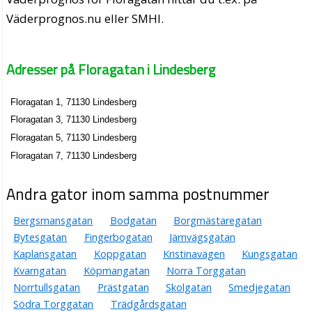
Väderprognos.nu eller SMHI.
Adresser på Floragatan i Lindesberg
Floragatan 1, 71130 Lindesberg
Floragatan 3, 71130 Lindesberg
Floragatan 5, 71130 Lindesberg
Floragatan 7, 71130 Lindesberg
Andra gator inom samma postnummer
Bergsmansgatan
Bodgatan
Borgmästaregatan
Bytesgatan
Fingerbogatan
Järnvägsgatan
Kaplansgatan
Koppgatan
Kristinavägen
Kungsgatan
Kvarngatan
Köpmangatan
Norra Torggatan
Norrtullsgatan
Prästgatan
Skolgatan
Smedjegatan
Södra Torggatan
Trädgårdsgatan