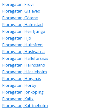
Floragatan, Frövi
Floragatan, Gislaved
Floragatan, Götene
Floragatan, Halmstad
Floragatan, Herrljunga
Floragatan, Hjo
Floragatan, Hultsfred
Floragatan, Huskvarna
Floragatan, Hälleforsnäs
Floragatan, Härnösand
Floragatan, Hässleholm
Floragatan, Höganäs
Floragatan, Hörby
Floragatan, Jönköping
Floragatan, Kalix
Floragatan, Katrineholm