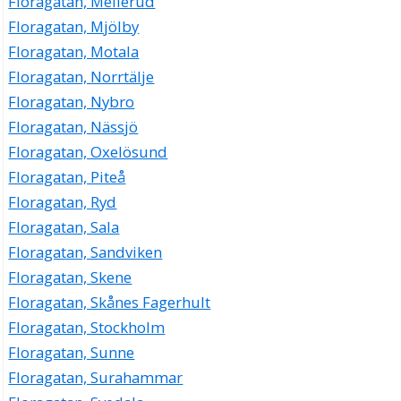
Floragatan, Mellerud
Floragatan, Mjölby
Floragatan, Motala
Floragatan, Norrtälje
Floragatan, Nybro
Floragatan, Nässjö
Floragatan, Oxelösund
Floragatan, Piteå
Floragatan, Ryd
Floragatan, Sala
Floragatan, Sandviken
Floragatan, Skene
Floragatan, Skånes Fagerhult
Floragatan, Stockholm
Floragatan, Sunne
Floragatan, Surahammar