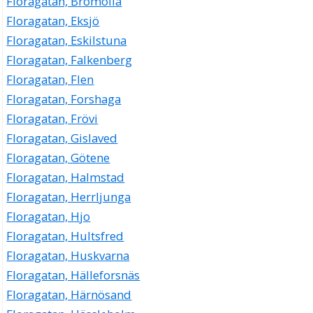
Floragatan, Bromölla
Floragatan, Eksjö
Floragatan, Eskilstuna
Floragatan, Falkenberg
Floragatan, Flen
Floragatan, Forshaga
Floragatan, Frövi
Floragatan, Gislaved
Floragatan, Götene
Floragatan, Halmstad
Floragatan, Herrljunga
Floragatan, Hjo
Floragatan, Hultsfred
Floragatan, Huskvarna
Floragatan, Hälleforsnäs
Floragatan, Härnösand