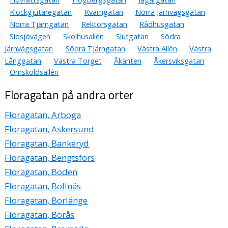
Klockgjutaregatan
Kvarngatan
Norra Järnvägsgatan
Norra Tjärngatan
Rektorsgatan
Rådhusgatan
Sidsjövägen
Skolhusallén
Slutgatan
Södra
Järnvägsgatan
Södra Tjärngatan
Västra Allén
Västra
Långgatan
Västra Torget
Åkanten
Åkersviksgatan
Örnsköldsallén
Floragatan på andra orter
Floragatan, Arboga
Floragatan, Askersund
Floragatan, Bankeryd
Floragatan, Bengtsfors
Floragatan, Boden
Floragatan, Bollnäs
Floragatan, Borlänge
Floragatan, Borås