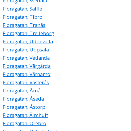
Floragatan, Svedala
Floragatan, Säffle
Floragatan, Tibro
Floragatan, Tranås
Floragatan, Trelleborg
Floragatan, Uddevalla
Floragatan, Uppsala
Floragatan, Vetlanda
Floragatan, Vårgårda
Floragatan, Värnamo
Floragatan, Västerås
Floragatan, Åmål
Floragatan, Åseda
Floragatan, Åstorp
Floragatan, Älmhult
Floragatan, Örebro