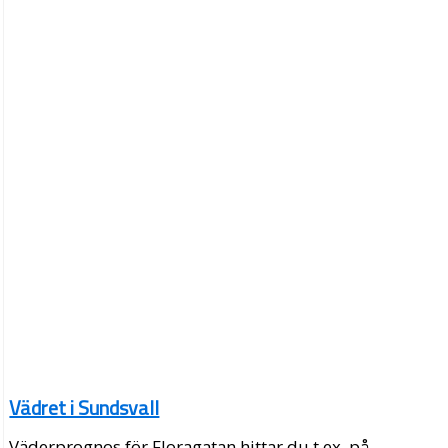
Vädret i Sundsvall
Väderprognos för Floragatan hittar du t.ex. på