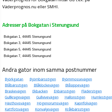
Väderprognos.nu eller SMHI.
Adresser på Bokgatan i Stenungsund
Bokgatan 1, 44445 Stenungsund
Bokgatan 3, 44445 Stenungsund
Bokgatan 5, 44445 Stenungsund
Bokgatan 7, 44445 Stenungsund
Andra gator inom samma postnummer
Björkgatan
Björnbärsstigen
Björnmossevägen
Blåbärsstigen
Blåklockevägen
Blåsippevägen
Braskevägen
Ekbacken
Enbärsstigen
Fläderstigen
Gullkragevägen
Gullvivevägen
Hallonstigen
Humlestige
Hästhovsvägen
Högenorumsvägen
Kaprifolvägen
Kattfotsvägen
Konvaljevägen
Kråkbärsstigen