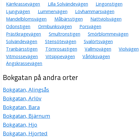
Kärrkrassevägen
Lilla Solvändevägen
Lingonstigen
Ljungvägen
Lummervägen
Lövhammarsvägen
Mandelblomsvägen
Måbärsstigen
Nattviolsvägen
Odonstigen
Ormbunksvägen
Porsvägen
Prästkragevägen
Smultronstigen
Smörblommevägen
Solvändevägen
Stensötevägen
Svalörtsvägen
Tranbärsstigen
Törnrosastigen
Vallmovägen
Violvägen
Vitmossevägen
Vitsippevägen
Vårlöksvägen
Ängskrassevägen
Bokgatan på andra orter
Bokgatan, Alingsås
Bokgatan, Arlöv
Bokgatan, Bara
Bokgatan, Bjärnum
Bokgatan, Hjo
Bokgatan, Hjorted