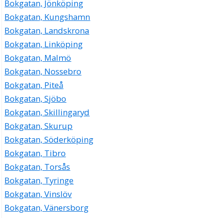
Bokgatan, Jönköping
Bokgatan, Kungshamn
Bokgatan, Landskrona
Bokgatan, Linköping
Bokgatan, Malmö
Bokgatan, Nossebro
Bokgatan, Piteå
Bokgatan, Sjöbo
Bokgatan, Skillingaryd
Bokgatan, Skurup
Bokgatan, Söderköping
Bokgatan, Tibro
Bokgatan, Torsås
Bokgatan, Tyringe
Bokgatan, Vinslöv
Bokgatan, Vänersborg