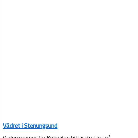
Vädret i Stenungsund
Väderprognos för Bokgatan hittar du t.ex. på