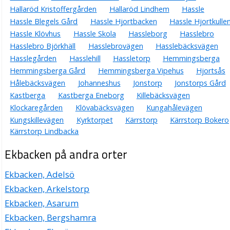
Hallaröd Kristoffergården
Hallaröd Lindhem
Hassle
Hassle Blegels Gård
Hassle Hjortbacken
Hassle Hjortkulle
Hassle Klövhus
Hassle Skola
Hassleborg
Hasslebro
Hasslebro Björkhäll
Hasslebrovägen
Hasslebäcksvägen
Hasslegården
Hasslehill
Hassletorp
Hemmingsberga
Hemmingsberga Gård
Hemmingsberga Vipehus
Hjortsås
Hålebäcksvägen
Johanneshus
Jonstorp
Jonstorps Gård
Kastberga
Kastberga Eneborg
Killebäcksvägen
Klockaregården
Klövabäcksvägen
Kungahålevägen
Kungskillevägen
Kyrktorpet
Kärrstorp
Kärrstorp Bokero
Kärrstorp Lindbacka
Ekbacken på andra orter
Ekbacken, Adelsö
Ekbacken, Arkelstorp
Ekbacken, Asarum
Ekbacken, Bergshamra