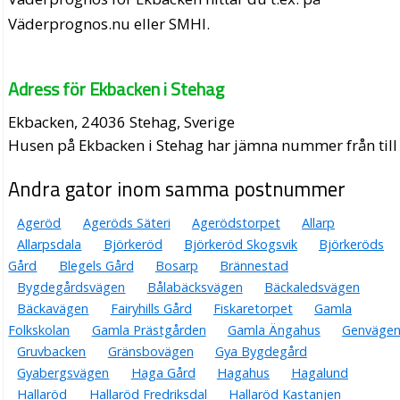
Väderprognos.nu eller SMHI.
Adress för Ekbacken i Stehag
Ekbacken, 24036 Stehag, Sverige
Husen på Ekbacken i Stehag har jämna nummer från till 
Andra gator inom samma postnummer
Ageröd
Ageröds Säteri
Agerödstorpet
Allarp
Allarpsdala
Björkeröd
Björkeröd Skogsvik
Björkeröds
Gård
Blegels Gård
Bosarp
Brännestad
Bygdegårdsvägen
Bålabäcksvägen
Bäckaledsvägen
Bäckavägen
Fairyhills Gård
Fiskaretorpet
Gamla
Folkskolan
Gamla Prästgården
Gamla Ängahus
Genväge
Gruvbacken
Gränsbovägen
Gya Bygdegård
Gyabergsvägen
Haga Gård
Hagahus
Hagalund
Hallaröd
Hallaröd Fredriksdal
Hallaröd Kastanjen