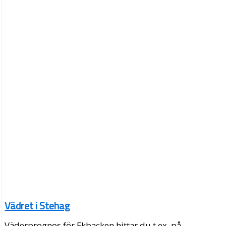
Vädret i Stehag
Väderprognos för Ekbacken hittar du t.ex. på