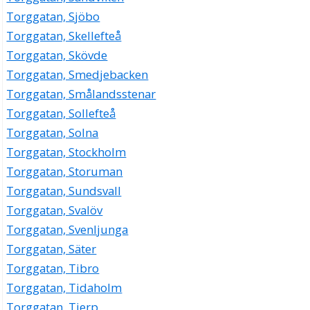
Torggatan, Sjöbo
Torggatan, Skellefteå
Torggatan, Skövde
Torggatan, Smedjebacken
Torggatan, Smålandsstenar
Torggatan, Sollefteå
Torggatan, Solna
Torggatan, Stockholm
Torggatan, Storuman
Torggatan, Sundsvall
Torggatan, Svalöv
Torggatan, Svenljunga
Torggatan, Säter
Torggatan, Tibro
Torggatan, Tidaholm
Torggatan, Tierp