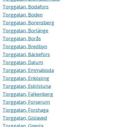
Torggatan, Bodafors
Torggatan, Boden
Torggatan, Borensberg
Torggatan, Borlänge
Torggatan, Borås
Torggatan, Bredbyn
Torggatan, Bäckefors
Torggatan, Dalum
Torggatan, Emmaboda
Torggatan, Enköping
Torggatan, Eskilstuna
Torggatan, Falkenberg
Torggatan, Forserum
Torggatan, Forshaga
Torggatan, Gislaved
Torggatan, Gnesta