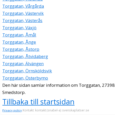
Torggatan, Vårgårda
Torggatan, Västervik
Torggatan, Västerås
Torggatan, Växjö
Torggatan, Åmål
Torggatan, Ånge
Torggatan, Åstorp
Torggatan, Åtvidaberg
Torggatan, Älvängen
Torggatan, Örnsköldsvik
Torggatan, Österbymo
Den här sidan samlar information om Torggatan, 27398
Smedstorp.
Tillbaka till startsidan
Kontakt: kontakt (snabel-a) svenskaplatser.se
Privacy policy