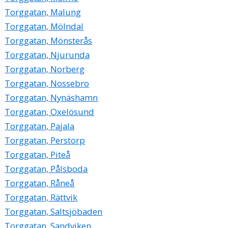
Torggatan, Malung
Torggatan, Mölndal
Torggatan, Mönsterås
Torggatan, Njurunda
Torggatan, Norberg
Torggatan, Nossebro
Torggatan, Nynäshamn
Torggatan, Oxelösund
Torggatan, Pajala
Torggatan, Perstorp
Torggatan, Piteå
Torggatan, Pålsboda
Torggatan, Råneå
Torggatan, Rättvik
Torggatan, Saltsjöbaden
Torggatan, Sandviken