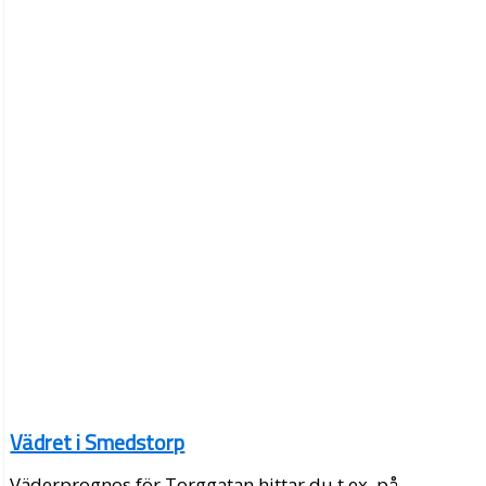
Vädret i Smedstorp
Väderprognos för Torggatan hittar du t.ex. på