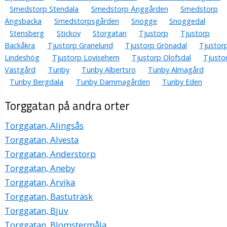
Smedstorp Stendala
Smedstorp Änggården
Smedstorp
Ängsbacka
Smedstorpsgården
Snogge
Snoggedal
Stensberg
Stickov
Storgatan
Tjustorp
Tjustorp
Backåkra
Tjustorp Granelund
Tjustorp Grönadal
Tjustor
Lindeshög
Tjustorp Lovisehem
Tjustorp Olofsdal
Tjusto
Västgård
Tunby
Tunby Albertsro
Tunby Almagård
Tunby Bergdala
Tunby Dammagården
Tunby Eden
Torggatan på andra orter
Torggatan, Alingsås
Torggatan, Alvesta
Torggatan, Anderstorp
Torggatan, Aneby
Torggatan, Arvika
Torggatan, Bastuträsk
Torggatan, Bjuv
Torggatan, Blomstermåla