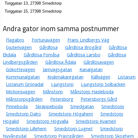
Torggatan 13, 27398 Smedstorp
Torggatan 15, 27398 Smedstorp
Andra gator inom samma postnummer
Flagabro
Fortunavägen
Frans Lindbergs Väg
Gjuterivägen
Gårdlösa
Gårdlösa Brogård
Gårdlösa
Ekdala
Gårdlösa Fornåsa
Gårdlösa Larsbo
Gårdlösa
Lindbergsgården
Gårdlösa Ådala
Gårdlösavägen
Gökottevägen
Järnvägsgatan
Kanalgatan
Kommunalgatan
Krukmakaregatan
Källvägen
Listarum
Listarum Grönadal
Ljungstorp
Ljungstorp Solbacken
Motionsvägen
Månstorp
Månstorp Hasleboda
Månstorpsgården
Petersborg
Petersborgs Gård
Pinneboda
Skräppeboda
Smedgatan
Smedstorp
Smedstorp Dalro
Smedstorp Högahem
Smedstorp
Högalid
Smedstorp Högvalla
Smedstorp Kvarnen
Smedstorp Lillehem
Smedstorp Lugnet
Smedstorp
Nyvångsdal
Smedstorp Prästgården
Smedstorp Skoghem