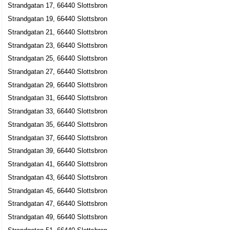
Strandgatan 17, 66440 Slottsbron
Strandgatan 19, 66440 Slottsbron
Strandgatan 21, 66440 Slottsbron
Strandgatan 23, 66440 Slottsbron
Strandgatan 25, 66440 Slottsbron
Strandgatan 27, 66440 Slottsbron
Strandgatan 29, 66440 Slottsbron
Strandgatan 31, 66440 Slottsbron
Strandgatan 33, 66440 Slottsbron
Strandgatan 35, 66440 Slottsbron
Strandgatan 37, 66440 Slottsbron
Strandgatan 39, 66440 Slottsbron
Strandgatan 41, 66440 Slottsbron
Strandgatan 43, 66440 Slottsbron
Strandgatan 45, 66440 Slottsbron
Strandgatan 47, 66440 Slottsbron
Strandgatan 49, 66440 Slottsbron