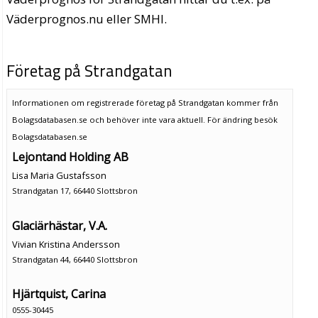
Väderprognos.nu eller SMHI.
Företag på Strandgatan
Informationen om registrerade företag på Strandgatan kommer från
Bolagsdatabasen.se och behöver inte vara aktuell. För ändring
besök
Bolagsdatabasen.se
Lejontand Holding AB
Lisa Maria Gustafsson
Strandgatan 17, 66440 Slottsbron
Glaciärhästar, V.A.
Vivian Kristina Andersson
Strandgatan 44, 66440 Slottsbron
Hjärtquist, Carina
0555-30445