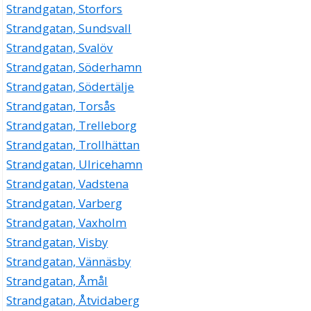
Strandgatan, Storfors
Strandgatan, Sundsvall
Strandgatan, Svalöv
Strandgatan, Söderhamn
Strandgatan, Södertälje
Strandgatan, Torsås
Strandgatan, Trelleborg
Strandgatan, Trollhättan
Strandgatan, Ulricehamn
Strandgatan, Vadstena
Strandgatan, Varberg
Strandgatan, Vaxholm
Strandgatan, Visby
Strandgatan, Vännäsby
Strandgatan, Åmål
Strandgatan, Åtvidaberg