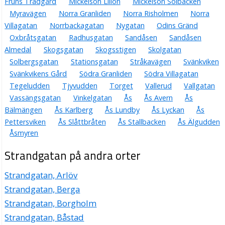
Fruns Trädgård
Mickelsön Lillön
Mickelsön Solbacken
Myravägen
Norra Granliden
Norra Risholmen
Norra
Villagatan
Norrbackagatan
Nygatan
Odins Gränd
Oxbråtsgatan
Radhusgatan
Sandåsen
Sandåsen
Almedal
Skogsgatan
Skogsstigen
Skolgatan
Solbergsgatan
Stationsgatan
Stråkavägen
Svänkviken
Svänkvikens Gård
Södra Granliden
Södra Villagatan
Tegeludden
Tjyvudden
Torget
Vallerud
Vallgatan
Vassängsgatan
Vinkelgatan
Ås
Ås Avern
Ås
Bälmängen
Ås Karlberg
Ås Lundby
Ås Lyckan
Ås
Pettersviken
Ås Slåttbråten
Ås Stallbacken
Ås Älgudden
Åsmyren
Strandgatan på andra orter
Strandgatan, Arlöv
Strandgatan, Berga
Strandgatan, Borgholm
Strandgatan, Båstad