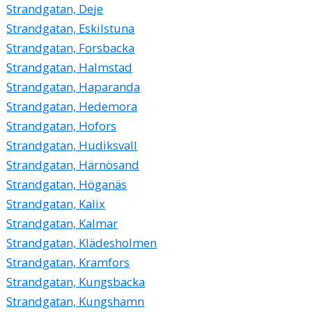
Strandgatan, Deje
Strandgatan, Eskilstuna
Strandgatan, Forsbacka
Strandgatan, Halmstad
Strandgatan, Haparanda
Strandgatan, Hedemora
Strandgatan, Hofors
Strandgatan, Hudiksvall
Strandgatan, Härnösand
Strandgatan, Höganäs
Strandgatan, Kalix
Strandgatan, Kalmar
Strandgatan, Klädesholmen
Strandgatan, Kramfors
Strandgatan, Kungsbacka
Strandgatan, Kungshamn