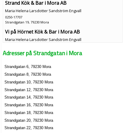
Strand Kök & Bar i Mora AB
Maria Helena Larsdotter Sandström Engvall
0250-17707
Strandgatan 19, 79230 Mora
Vi på Hörnet Kök & Bar i Mora AB
Maria Helena Larsdotter Sandström Engvall
0250-17700
Adresser på Strandgatan i Mora
Strandgatan 19, 79230 Mora
Logistikfabriken
Strandgatan 6, 79230 Mora
Nils Andreas Eriksson
Strandgatan 8, 79230 Mora
0250-31312
Strandgatan 24 Lgh 1002, 79230 Mora
Strandgatan 10, 79230 Mora
Maj-Britt Englund
Strandgatan 12, 79230 Mora
Strandgatan 24 Lgh 1004, 79230 Mora
Strandgatan 14, 79230 Mora
Strandgatan 16, 79230 Mora
Maria Ebemark
Strandgatan 18, 79230 Mora
0250-13851
Strandgatan 20, 79230 Mora
Strandgatan 24 Lgh 1201, 79230 Mora
Strandgatan 22, 79230 Mora
Saxviken i Mora HB