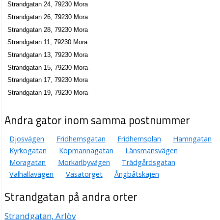
Strandgatan 24, 79230 Mora
0250-71100
Strandgatan 26, 79230 Mora
Strandgatan 26, 79230 Mora
Strandgatan 28, 79230 Mora
Curt Andersson Skog & Mark AB
Strandgatan 11, 79230 Mora
Curt Lennart Andersson
Strandgatan 13, 79230 Mora
0250-593724
Strandgatan 6, 79230 Mora
Strandgatan 15, 79230 Mora
Mora Köpcentrum AB
Strandgatan 17, 79230 Mora
Strandgatan 19, 79230 Mora
Jan Torbjörn Haaga
070-6531818
Strandgatan 8, 79230 Mora
Andra gator inom samma postnummer
Mora Köpstad ekonomiska förening
Djosvägen
Fridhemsgatan
Fridhemsplan
Hamngatan
Mats Gustaf Ångman
Kyrkogatan
Köpmannagatan
Länsmansvägen
Strandgatan 8, 79230 Mora
Moragatan
Morkarlbyvägen
Trädgårdsgatan
Valhallavägen
Vasatorget
Ångbåtskajen
Strandgatan på andra orter
Strandgatan, Arlöv