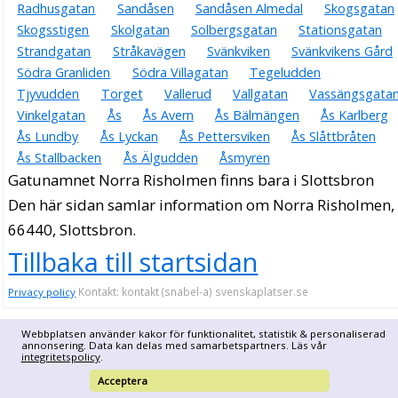
Radhusgatan
Sandåsen
Sandåsen Almedal
Skogsgatan
Skogsstigen
Skolgatan
Solbergsgatan
Stationsgatan
Strandgatan
Stråkavägen
Svänkviken
Svänkvikens Gård
Södra Granliden
Södra Villagatan
Tegeludden
Tjyvudden
Torget
Vallerud
Vallgatan
Vassängsgata
Vinkelgatan
Ås
Ås Avern
Ås Bälmängen
Ås Karlberg
Ås Lundby
Ås Lyckan
Ås Pettersviken
Ås Slåttbråten
Ås Stallbacken
Ås Älgudden
Åsmyren
Gatunamnet Norra Risholmen finns bara i Slottsbron
Den här sidan samlar information om Norra Risholmen,
66440, Slottsbron.
Tillbaka till startsidan
Kontakt: kontakt (snabel-a) svenskaplatser.se
Privacy policy
Webbplatsen använder kakor för funktionalitet, statistik & personaliserad
annonsering. Data kan delas med samarbetspartners. Läs vår
integritetspolicy
.
Acceptera