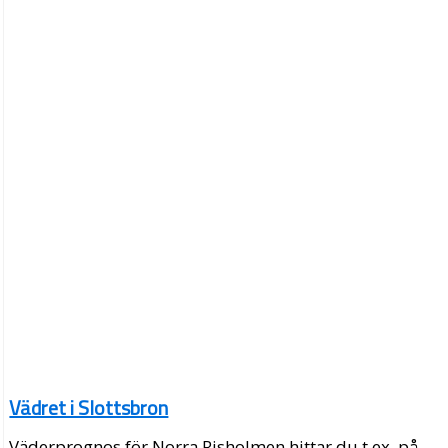
Vädret i Slottsbron
Väderprognos för Norra Risholmen hittar du t.ex. på