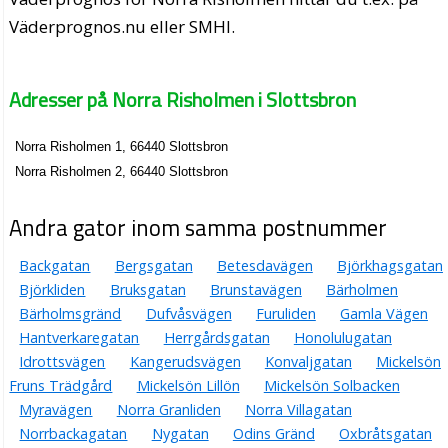
Väderprognos.nu eller SMHI.
Adresser på Norra Risholmen i Slottsbron
Norra Risholmen 1, 66440 Slottsbron
Norra Risholmen 2, 66440 Slottsbron
Andra gator inom samma postnummer
Backgatan
Bergsgatan
Betesdavägen
Björkhagsgatan
Björkliden
Bruksgatan
Brunstavägen
Bärholmen
Bärholmsgränd
Dufvåsvägen
Furuliden
Gamla Vägen
Hantverkaregatan
Herrgårdsgatan
Honolulugatan
Idrottsvägen
Kangerudsvägen
Konvaljgatan
Mickelsön
Fruns Trädgård
Mickelsön Lillön
Mickelsön Solbacken
Myravägen
Norra Granliden
Norra Villagatan
Norrbackagatan
Nygatan
Odins Gränd
Oxbråtsgatan