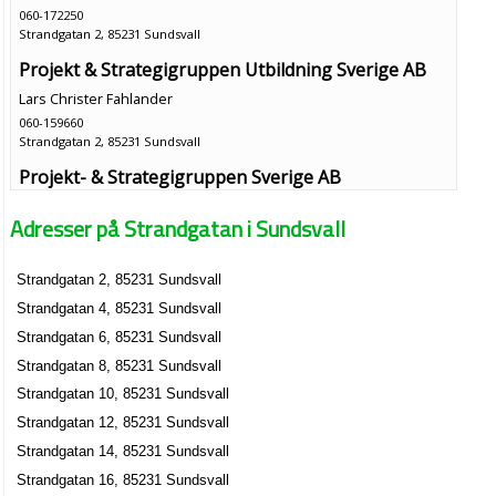
060-172250
Strandgatan 2, 85231 Sundsvall
Projekt & Strategigruppen Utbildning Sverige AB
Lars Christer Fahlander
060-159660
Strandgatan 2, 85231 Sundsvall
Projekt- & Strategigruppen Sverige AB
Lars Fahlander
Adresser på Strandgatan i Sundsvall
060-172250
Strandgatan 2, 85231 Sundsvall
Strandgatan 2, 85231 Sundsvall
Sweet Williams AB
Strandgatan 4, 85231 Sundsvall
Anna Elisabet Tollwé
060-154290
Strandgatan 6, 85231 Sundsvall
Strandgatan 4, 85231 Sundsvall
Strandgatan 8, 85231 Sundsvall
Sundsvalls Ryggklinik AB
Strandgatan 10, 85231 Sundsvall
Jens Krister Olsson
Strandgatan 12, 85231 Sundsvall
060-154655
Strandgatan 14, 85231 Sundsvall
Strandgatan 8, 85231 Sundsvall
Strandgatan 16, 85231 Sundsvall