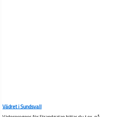
Vädret i Sundsvall
Väderprognos för Strandgatan hittar du t.ex. på