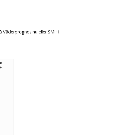
på Väderprognos.nu eller SMHI.
ån
ök