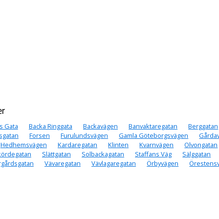
er
s Gata
Backa Ringgata
Backavägen
Banvaktaregatan
Berggatan
sgatan
Forsen
Furulundsvägen
Gamla Göteborgsvägen
Gårda
Hedhemsvägen
Kardaregatan
Klinten
Kvarnvägen
Olvongatan
kördegatan
Slättgatan
Solbackagatan
Staffans Väg
Sälggatan
rgårdsgatan
Vävaregatan
Vävlagaregatan
Örbyvägen
Örestens