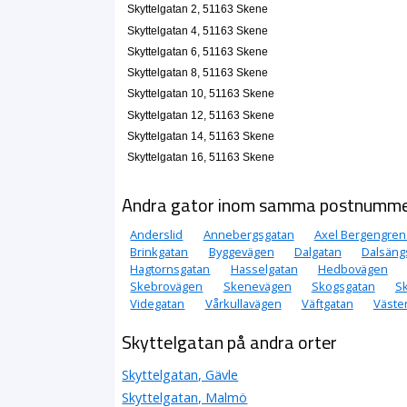
Skyttelgatan 2, 51163 Skene
Skyttelgatan 4, 51163 Skene
Skyttelgatan 6, 51163 Skene
Skyttelgatan 8, 51163 Skene
Skyttelgatan 10, 51163 Skene
Skyttelgatan 12, 51163 Skene
Skyttelgatan 14, 51163 Skene
Skyttelgatan 16, 51163 Skene
Andra gator inom samma postnumm
Anderslid
Annebergsgatan
Axel Bergengren
Brinkgatan
Byggevägen
Dalgatan
Dalsäng
Hagtornsgatan
Hasselgatan
Hedbovägen
Skebrovägen
Skenevägen
Skogsgatan
S
Videgatan
Vårkullavägen
Väftgatan
Väste
Skyttelgatan på andra orter
Skyttelgatan, Gävle
Skyttelgatan, Malmö