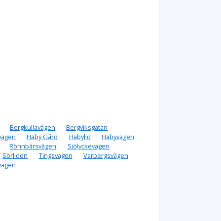
Bergkullavägen
Bergviksgatan
vägen
Haby Gård
Habylid
Habyvägen
Rönnbärsvägen
Sjölyckevägen
Sörliden
Tingsvägen
Varbergsvägen
vägen