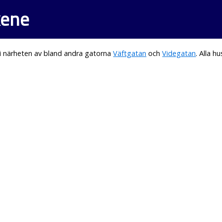
kene
i närheten av bland andra gatorna
Väftgatan
och
Videgatan
. Alla 