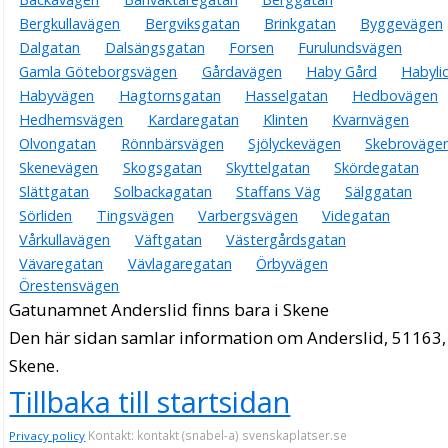
Bergkullavägen
Bergviksgatan
Brinkgatan
Byggevägen
Dalgatan
Dalsängsgatan
Forsen
Furulundsvägen
Gamla Göteborgsvägen
Gårdavägen
Haby Gård
Habyli
Habyvägen
Hagtornsgatan
Hasselgatan
Hedbovägen
Hedhemsvägen
Kardaregatan
Klinten
Kvarnvägen
Olvongatan
Rönnbärsvägen
Sjölyckevägen
Skebroväge
Skenevägen
Skogsgatan
Skyttelgatan
Skördegatan
Slättgatan
Solbackagatan
Staffans Väg
Sälggatan
Sörliden
Tingsvägen
Varbergsvägen
Videgatan
Vårkullavägen
Väftgatan
Västergårdsgatan
Vävaregatan
Vävlagaregatan
Örbyvägen
Örestensvägen
Gatunamnet Anderslid finns bara i Skene
Den här sidan samlar information om Anderslid, 51163,
Skene.
Tillbaka till startsidan
Kontakt: kontakt (snabel-a) svenskaplatser.se
Privacy policy