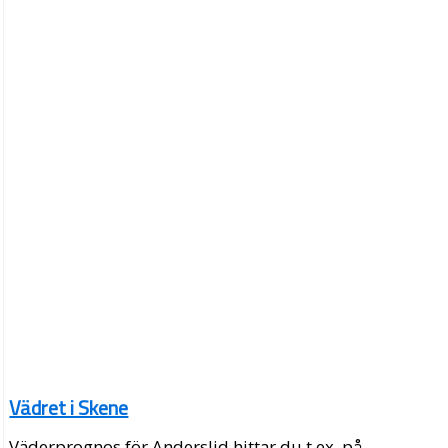
Vädret i Skene
Väderprognos för Anderslid hittar du t.ex. på