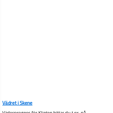
Vädret i Skene
Väderprognos för Klinten hittar du t.ex. på