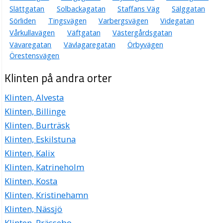
Slättgatan
Solbackagatan
Staffans Väg
Sälggatan
Sörliden
Tingsvägen
Varbergsvägen
Videgatan
Vårkullavägen
Väftgatan
Västergårdsgatan
Vävaregatan
Vävlagaregatan
Örbyvägen
Örestensvägen
Klinten på andra orter
Klinten, Alvesta
Klinten, Billinge
Klinten, Burträsk
Klinten, Eskilstuna
Klinten, Kalix
Klinten, Katrineholm
Klinten, Kosta
Klinten, Kristinehamn
Klinten, Nässjö
Klinten, Prässebo