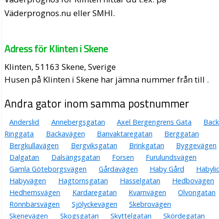
Väderprognos.nu eller SMHI.
Adress för Klinten i Skene
Klinten, 51163 Skene, Sverige
Husen på Klinten i Skene har jämna nummer från till .
Andra gator inom samma postnummer
Anderslid
Annebergsgatan
Axel Bergengrens Gata
Back
Ringgata
Backavägen
Banvaktaregatan
Berggatan
Bergkullavägen
Bergviksgatan
Brinkgatan
Byggevägen
Dalgatan
Dalsängsgatan
Forsen
Furulundsvägen
Gamla Göteborgsvägen
Gårdavägen
Haby Gård
Habyli
Habyvägen
Hagtornsgatan
Hasselgatan
Hedbovägen
Hedhemsvägen
Kardaregatan
Kvarnvägen
Olvongatan
Rönnbärsvägen
Sjölyckevägen
Skebrovägen
Skenevägen
Skogsgatan
Skyttelgatan
Skördegatan