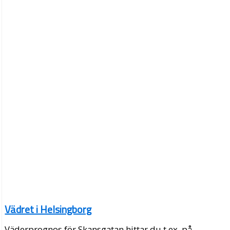
Vädret i Helsingborg
Väderprognos för Skansgatan hittar du t.ex. på