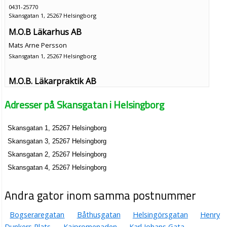
0431-25770
Skansgatan 1, 25267 Helsingborg
M.O.B Läkarhus AB
Mats Arne Persson
Skansgatan 1, 25267 Helsingborg
M.O.B. Läkarpraktik AB
Mats Arne Persson
Adresser på Skansgatan i Helsingborg
0431-25770
Skansgatan 1, 25267 Helsingborg
Skansgatan 1, 25267 Helsingborg
Boltic Bygg AB
Skansgatan 3, 25267 Helsingborg
Mac Robert Strömberg
042-158054
Skansgatan 2, 25267 Helsingborg
Skansgatan 1 1 Tr, 25267 Helsingborg
Skansgatan 4, 25267 Helsingborg
Massage Terapeuten, Shirley Olsson
Andra gator inom samma postnummer
Shirley Angely Bertsdotter Olsson
042-213933
Skansgatan 1 Lgh 1103, 25267 Helsingborg
Bogseraregatan
Båthusgatan
Helsingörsgatan
Henry
Dunkers Plats
Kajpromenaden
Karl Johans Gata