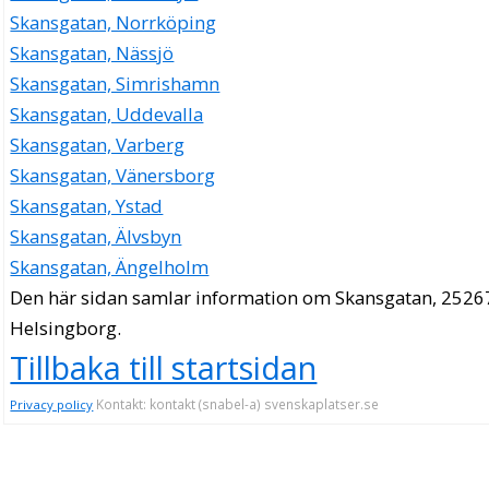
035-106467
Skansgatan, Norrköping
Skansgatan 2, 25267 Helsingborg
Skansgatan, Nässjö
Skansgatan, Simrishamn
Skansgatan, Uddevalla
Skansgatan, Varberg
Skansgatan, Vänersborg
Skansgatan, Ystad
Skansgatan, Älvsbyn
Skansgatan, Ängelholm
Den här sidan samlar information om Skansgatan, 2526
Helsingborg.
Tillbaka till startsidan
Kontakt: kontakt (snabel-a) svenskaplatser.se
Privacy policy