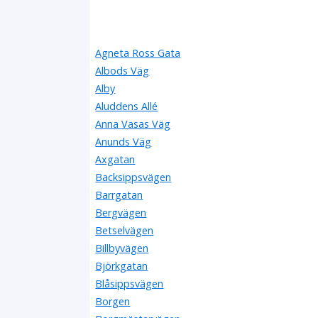
Agneta Ross Gata
Albods Väg
Alby
Aluddens Allé
Anna Vasas Väg
Anunds Väg
Axgatan
Backsippsvägen
Barrgatan
Bergvägen
Betselvägen
Billbyvägen
Björkgatan
Blåsippsvägen
Borgen