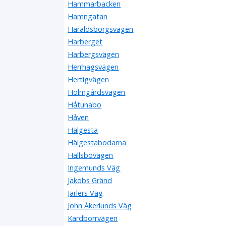
Hammarbacken
Hamngatan
Haraldsborgsvägen
Harberget
Harbergsvägen
Herrhagsvägen
Hertigvägen
Holmgårdsvägen
Håtunabo
Håven
Hälgesta
Hälgestabodarna
Hällsbovägen
Ingemunds Väg
Jakobs Gränd
Jarlers Väg
John Åkerlunds Väg
Kardborrvägen