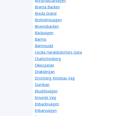
Borgmästarvägen
Branta Backen
Breda Gränd
Broholmsvägen
Brunnsbacken
Bäckvägen
Bärmö
Bärmöudd
Cecilia Haraldsdotters Gata
Charlottenberg
Dikesgatan
Drakslingan
Drottning Kristinas Väg
Dumban
Ekuddsvägen
Emunds Väg
Enbacksvägen
Enbärsvägen