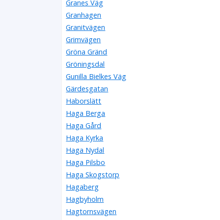
Granes Väg
Granhagen
Granitvägen
Grimvägen
Gröna Gränd
Gröningsdal
Gunilla Bielkes Väg
Gärdesgatan
Haborslätt
Haga Berga
Haga Gård
Haga Kyrka
Haga Nydal
Haga Pilsbo
Haga Skogstorp
Hagaberg
Hagbyholm
Hagtornsvägen