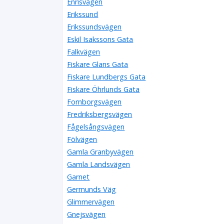
Enrisvägen
Erikssund
Erikssundsvägen
Eskil Isakssons Gata
Falkvägen
Fiskare Glans Gata
Fiskare Lundbergs Gata
Fiskare Öhrlunds Gata
Fornborgsvägen
Fredriksbergsvägen
Fågelsångsvägen
Fölvägen
Gamla Granbyvägen
Gamla Landsvägen
Garnet
Germunds Väg
Glimmervägen
Gnejsvägen