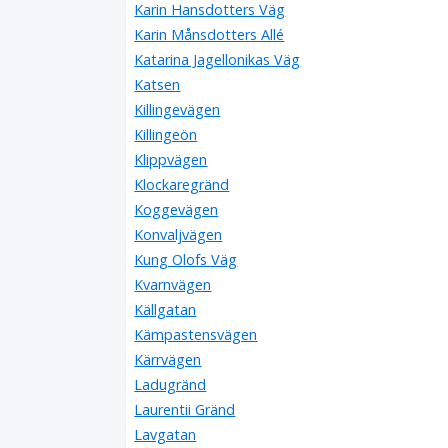
Karin Hansdotters Väg
Karin Månsdotters Allé
Katarina Jagellonikas Väg
Katsen
Killingevägen
Killingeön
Klippvägen
Klockaregränd
Koggevägen
Konvaljvägen
Kung Olofs Väg
Kvarnvägen
Källgatan
Kämpastensvägen
Kärrvägen
Ladugränd
Laurentii Gränd
Lavgatan