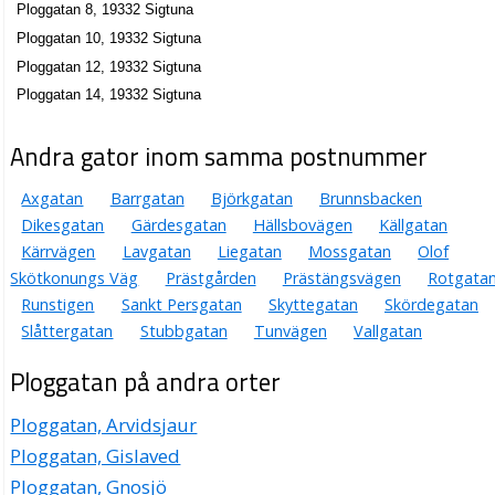
Ploggatan 8, 19332 Sigtuna
Ploggatan 10, 19332 Sigtuna
Ploggatan 12, 19332 Sigtuna
Ploggatan 14, 19332 Sigtuna
Andra gator inom samma postnummer
Axgatan
Barrgatan
Björkgatan
Brunnsbacken
Dikesgatan
Gärdesgatan
Hällsbovägen
Källgatan
Kärrvägen
Lavgatan
Liegatan
Mossgatan
Olof
Skötkonungs Väg
Prästgården
Prästängsvägen
Rotgata
Runstigen
Sankt Persgatan
Skyttegatan
Skördegatan
Slåttergatan
Stubbgatan
Tunvägen
Vallgatan
Ploggatan på andra orter
Ploggatan, Arvidsjaur
Ploggatan, Gislaved
Ploggatan, Gnosjö