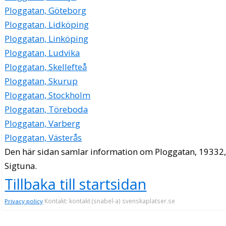
Ploggatan, Göteborg
Ploggatan, Lidköping
Ploggatan, Linköping
Ploggatan, Ludvika
Ploggatan, Skellefteå
Ploggatan, Skurup
Ploggatan, Stockholm
Ploggatan, Töreboda
Ploggatan, Varberg
Ploggatan, Västerås
Den här sidan samlar information om Ploggatan, 19332
Sigtuna.
Tillbaka till startsidan
Kontakt: kontakt (snabel-a) svenskaplatser.se
Privacy policy