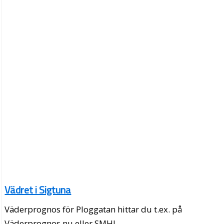
Vädret i Sigtuna
Väderprognos för Ploggatan hittar du t.ex. på
Väderprognos.nu eller SMHI.