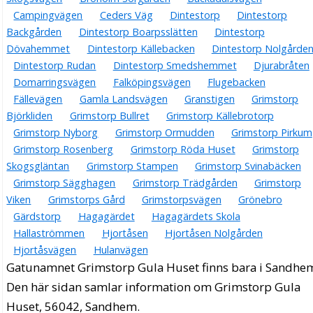
Campingvägen
Ceders Väg
Dintestorp
Dintestorp
Backgården
Dintestorp Boarpsslätten
Dintestorp
Dövahemmet
Dintestorp Källebacken
Dintestorp Nolgårde
Dintestorp Rudan
Dintestorp Smedshemmet
Djurabråten
Domarringsvägen
Falköpingsvägen
Flugebacken
Fällevägen
Gamla Landsvägen
Granstigen
Grimstorp
Björkliden
Grimstorp Bullret
Grimstorp Källebrotorp
Grimstorp Nyborg
Grimstorp Ormudden
Grimstorp Pirkum
Grimstorp Rosenberg
Grimstorp Röda Huset
Grimstorp
Skogsgläntan
Grimstorp Stampen
Grimstorp Svinabäcken
Grimstorp Sägghagen
Grimstorp Trädgården
Grimstorp
Viken
Grimstorps Gård
Grimstorpsvägen
Grönebro
Gärdstorp
Hagagärdet
Hagagärdets Skola
Hallaströmmen
Hjortåsen
Hjortåsen Nolgården
Hjortåsvägen
Hulanvägen
Gatunamnet Grimstorp Gula Huset finns bara i Sandhe
Den här sidan samlar information om Grimstorp Gula
Huset, 56042, Sandhem.