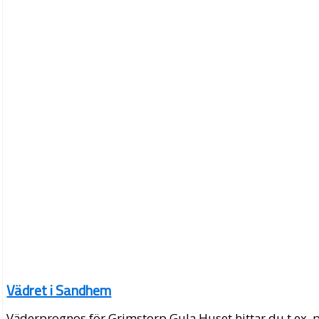
Vädret i Sandhem
Väderprognos för Grimstorp Gula Huset hittar du t.ex. 