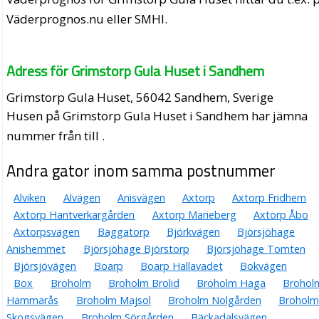
Väderprognos.nu eller SMHI.
Adress för Grimstorp Gula Huset i Sandhem
Grimstorp Gula Huset, 56042 Sandhem, Sverige
Husen på Grimstorp Gula Huset i Sandhem har jämna
nummer från till .
Andra gator inom samma postnummer
Alviken
Alvägen
Anisvägen
Axtorp
Axtorp Fridhem
Axtorp Hantverkargården
Axtorp Marieberg
Axtorp Åbo
Axtorpsvägen
Baggatorp
Björkvägen
Björsjöhage
Anishemmet
Björsjöhage Björstorp
Björsjöhage Tomten
Björsjövägen
Boarp
Boarp Hallavadet
Bokvägen
Box
Broholm
Broholm Brolid
Broholm Haga
Brohol
Hammarås
Broholm Majsol
Broholm Nolgården
Broholm
Skogsvägen
Broholm Sörgården
Bäckadalsvägen