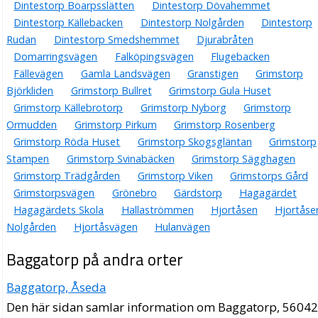
Dintestorp Boarpsslätten
Dintestorp Dövahemmet
Dintestorp Källebacken
Dintestorp Nolgården
Dintestorp
Rudan
Dintestorp Smedshemmet
Djurabråten
Domarringsvägen
Falköpingsvägen
Flugebacken
Fällevägen
Gamla Landsvägen
Granstigen
Grimstorp
Björkliden
Grimstorp Bullret
Grimstorp Gula Huset
Grimstorp Källebrotorp
Grimstorp Nyborg
Grimstorp
Ormudden
Grimstorp Pirkum
Grimstorp Rosenberg
Grimstorp Röda Huset
Grimstorp Skogsgläntan
Grimstorp
Stampen
Grimstorp Svinabäcken
Grimstorp Sägghagen
Grimstorp Trädgården
Grimstorp Viken
Grimstorps Gård
Grimstorpsvägen
Grönebro
Gärdstorp
Hagagärdet
Hagagärdets Skola
Hallaströmmen
Hjortåsen
Hjortåse
Nolgården
Hjortåsvägen
Hulanvägen
Baggatorp på andra orter
Baggatorp, Åseda
Den här sidan samlar information om Baggatorp, 56042