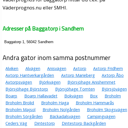
Väderprognos.nu eller SMHI.
Adresser på Baggatorp i Sandhem
Baggatorp 1, 56042 Sandhem
Andra gator inom samma postnummer
Alviken
Alvägen
Anisvägen
Axtorp
Axtorp Fridhem
Axtorp Hantverkargården
Axtorp Marieberg
Axtorp Åbo
Axtorpsvägen
Björkvägen
Björsjöhage Anishemmet
Björsjöhage Björstorp
Björsjöhage Tomten
Björsjövägen
Boarp
Boarp Hallavadet
Bokvägen
Box
Broholm
Broholm Brolid
Broholm Haga
Broholm Hammarås
Broholm Majsol
Broholm Nolgården
Broholm Skogsvägen
Broholm Sörgården
Bäckadalsvägen
Campingvägen
Ceders Väg
Dintestorp
Dintestorp Backgården