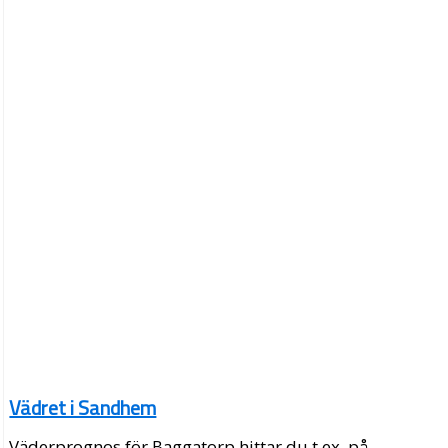
Vädret i Sandhem
Väderprognos för Baggatorp hittar du t.ex. på