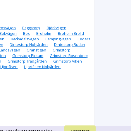
rpsvägen
Baggatorp
Björkvägen
Bokvägen
Box
Broholm
Broholm Brolid
den
Bäckadalsvägen
Campingvägen
Ceders
en
Dintestorp Nolgården
Dintestorp Rudan
Landsvägen
Granstigen
Grimstorp
den
Grimstorp Pirkum
Grimstorp Rosenberg
n
Grimstorp Trädgården
Grimstorp Viken
Hjortåsen
Hjortåsen Nolgården