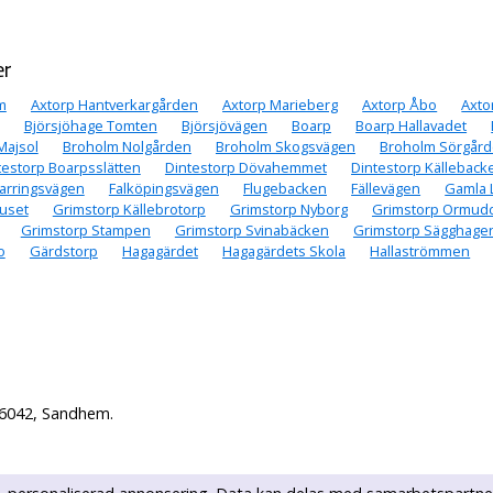
er
m
Axtorp Hantverkargården
Axtorp Marieberg
Axtorp Åbo
Axto
Björsjöhage Tomten
Björsjövägen
Boarp
Boarp Hallavadet
Majsol
Broholm Nolgården
Broholm Skogsvägen
Broholm Sörgår
testorp Boarpsslätten
Dintestorp Dövahemmet
Dintestorp Källeback
rringsvägen
Falköpingsvägen
Flugebacken
Fällevägen
Gamla 
uset
Grimstorp Källebrotorp
Grimstorp Nyborg
Grimstorp Ormud
Grimstorp Stampen
Grimstorp Svinabäcken
Grimstorp Sägghage
o
Gärdstorp
Hagagärdet
Hagagärdets Skola
Hallaströmmen
56042, Sandhem.