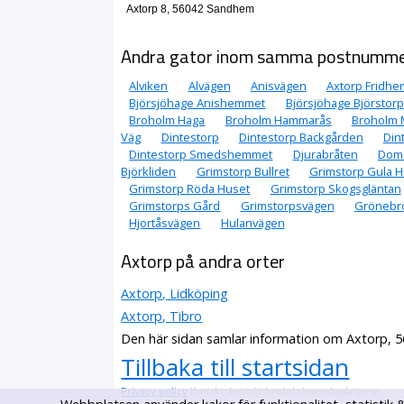
Axtorp 8, 56042 Sandhem
Andra gator inom samma postnumm
Alviken
Alvägen
Anisvägen
Axtorp Fridhe
Björsjöhage Anishemmet
Björsjöhage Björstorp
Broholm Haga
Broholm Hammarås
Broholm 
Väg
Dintestorp
Dintestorp Backgården
Din
Dintestorp Smedshemmet
Djurabråten
Doma
Björkliden
Grimstorp Bullret
Grimstorp Gula H
Grimstorp Röda Huset
Grimstorp Skogsgläntan
Grimstorps Gård
Grimstorpsvägen
Grönebr
Hjortåsvägen
Hulanvägen
Axtorp på andra orter
Axtorp, Lidköping
Axtorp, Tibro
Den här sidan samlar information om Axtorp, 
Tillbaka till startsidan
Privacy policy
Kontakt: kontakt (snabel-a) svenskaplatser.se