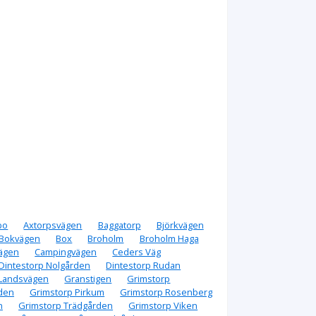
bo
Axtorpsvägen
Baggatorp
Björkvägen
Bokvägen
Box
Broholm
Broholm Haga
ägen
Campingvägen
Ceders Väg
Dintestorp Nolgården
Dintestorp Rudan
Landsvägen
Granstigen
Grimstorp
den
Grimstorp Pirkum
Grimstorp Rosenberg
n
Grimstorp Trädgården
Grimstorp Viken