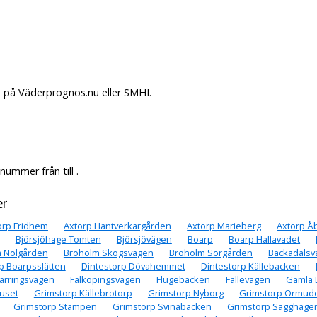
. på Väderprognos.nu eller SMHI.
ummer från till .
er
orp Fridhem
Axtorp Hantverkargården
Axtorp Marieberg
Axtorp Å
Björsjöhage Tomten
Björsjövägen
Boarp
Boarp Hallavadet
 Nolgården
Broholm Skogsvägen
Broholm Sörgården
Bäckadalsv
p Boarpsslätten
Dintestorp Dövahemmet
Dintestorp Källebacken
rringsvägen
Falköpingsvägen
Flugebacken
Fällevägen
Gamla 
uset
Grimstorp Källebrotorp
Grimstorp Nyborg
Grimstorp Ormud
Grimstorp Stampen
Grimstorp Svinabäcken
Grimstorp Sägghage