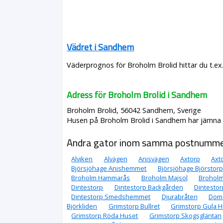
Vädret i Sandhem
Väderprognos för Broholm Brolid hittar du t.ex
Adress för Broholm Brolid i Sandhem
Broholm Brolid, 56042 Sandhem, Sverige
Husen på Broholm Brolid i Sandhem har jämna n
Andra gator inom samma postnumm
Alviken
Alvägen
Anisvägen
Axtorp
Axt
Björsjöhage Anishemmet
Björsjöhage Björstorp
Broholm Hammarås
Broholm Majsol
Broholm
Dintestorp
Dintestorp Backgården
Dintestor
Dintestorp Smedshemmet
Djurabråten
Doma
Björkliden
Grimstorp Bullret
Grimstorp Gula H
Grimstorp Röda Huset
Grimstorp Skogsgläntan