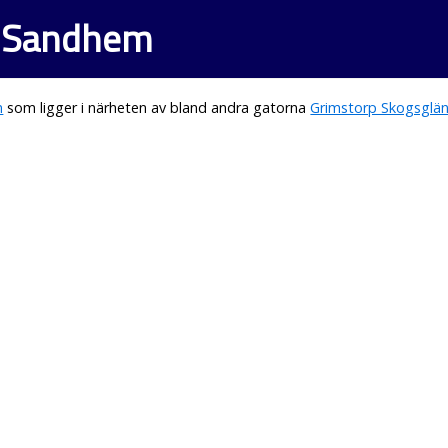
i Sandhem
m
som ligger i närheten av bland andra gatorna
Grimstorp Skogsglä