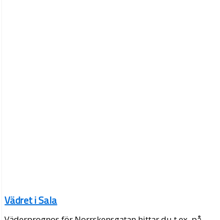
Vädret i Sala
Väderprognos för Norrskensgatan hittar du t.ex. på