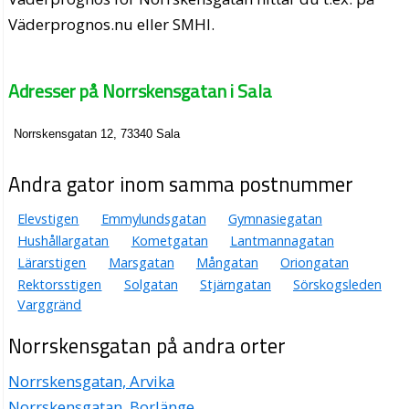
Väderprognos.nu eller SMHI.
Adresser på Norrskensgatan i Sala
Norrskensgatan 12, 73340 Sala
Andra gator inom samma postnummer
Elevstigen
Emmylundsgatan
Gymnasiegatan
Hushållargatan
Kometgatan
Lantmannagatan
Lärarstigen
Marsgatan
Mångatan
Oriongatan
Rektorsstigen
Solgatan
Stjärngatan
Sörskogsleden
Varggränd
Norrskensgatan på andra orter
Norrskensgatan, Arvika
Norrskensgatan, Borlänge