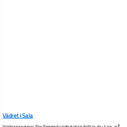
Vädret i Sala
Väderprognos för Emmylundsgatan hittar du t.ex. på