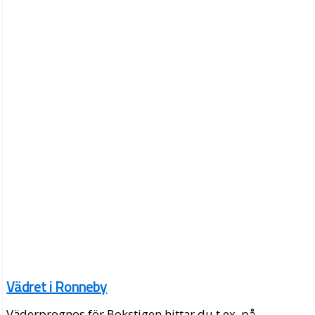
Vädret i Ronneby
Väderprognos för Bokstigen hittar du t.ex. på