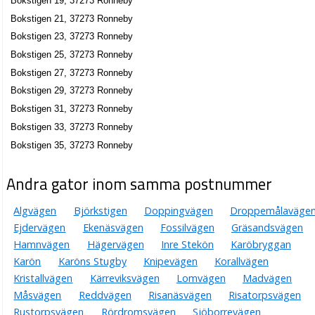
Bokstigen 19, 37273 Ronneby
Bokstigen 21, 37273 Ronneby
Bokstigen 23, 37273 Ronneby
Bokstigen 25, 37273 Ronneby
Bokstigen 27, 37273 Ronneby
Bokstigen 29, 37273 Ronneby
Bokstigen 31, 37273 Ronneby
Bokstigen 33, 37273 Ronneby
Bokstigen 35, 37273 Ronneby
Andra gator inom samma postnummer
Algvägen
Björkstigen
Doppingvägen
Droppemålaväge
Ejdervägen
Ekenäsvägen
Fossilvägen
Gräsandsvägen
Hamnvägen
Hägervägen
Inre Stekön
Karöbryggan
Karön
Karöns Stugby
Knipevägen
Korallvägen
Kristallvägen
Kärreviksvägen
Lomvägen
Madvägen
Måsvägen
Reddvägen
Risanäsvägen
Risatorpsvägen
Rustorpsvägen
Rördromsvägen
Sjöborrevägen