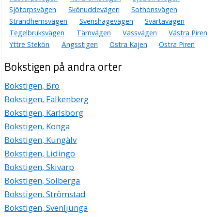
Sjötorpsvägen
Skönuddevägen
Sothönsvägen
Strandhemsvägen
Svenshagevägen
Svärtavägen
Tegelbruksvägen
Tärnvägen
Vassvägen
Västra Piren
Yttre Stekön
Ängsstigen
Östra Kajen
Östra Piren
Bokstigen på andra orter
Bokstigen, Bro
Bokstigen, Falkenberg
Bokstigen, Karlsborg
Bokstigen, Konga
Bokstigen, Kungälv
Bokstigen, Lidingö
Bokstigen, Skivarp
Bokstigen, Solberga
Bokstigen, Strömstad
Bokstigen, Svenljunga