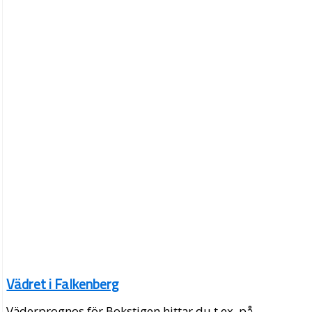
Vädret i Falkenberg
Väderprognos för Bokstigen hittar du t.ex. på