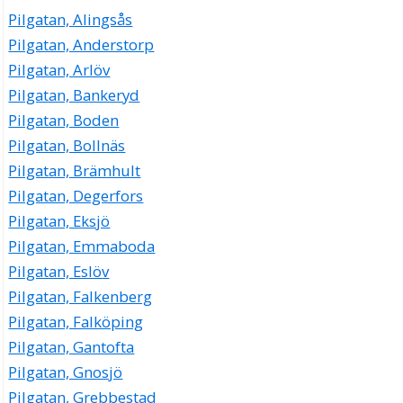
Pilgatan, Alingsås
Pilgatan, Anderstorp
Pilgatan, Arlöv
Pilgatan, Bankeryd
Pilgatan, Boden
Pilgatan, Bollnäs
Pilgatan, Brämhult
Pilgatan, Degerfors
Pilgatan, Eksjö
Pilgatan, Emmaboda
Pilgatan, Eslöv
Pilgatan, Falkenberg
Pilgatan, Falköping
Pilgatan, Gantofta
Pilgatan, Gnosjö
Pilgatan, Grebbestad