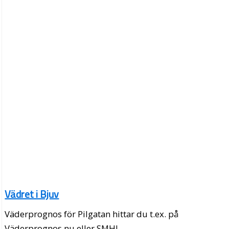
Vädret i Bjuv
Väderprognos för Pilgatan hittar du t.ex. på
Väderprognos.nu eller SMHI.