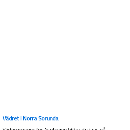
Vädret i Norra Sorunda
Väderprognos för Asphagen hittar du t.ex. på