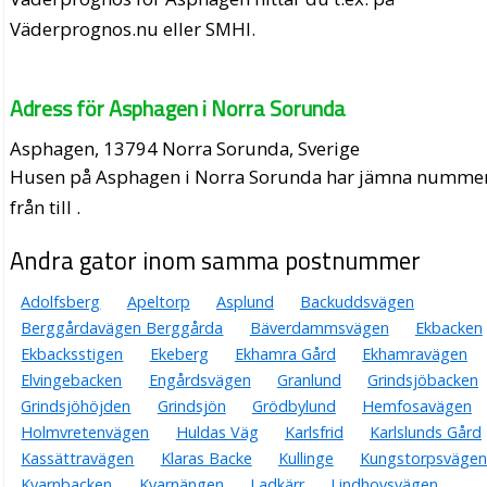
Väderprognos.nu eller SMHI.
Adress för Asphagen i Norra Sorunda
Asphagen, 13794 Norra Sorunda, Sverige
Husen på Asphagen i Norra Sorunda har jämna numme
från till .
Andra gator inom samma postnummer
Adolfsberg
Apeltorp
Asplund
Backuddsvägen
Berggårdavägen Berggårda
Bäverdammsvägen
Ekbacken
Ekbacksstigen
Ekeberg
Ekhamra Gård
Ekhamravägen
Elvingebacken
Engårdsvägen
Granlund
Grindsjöbacken
Grindsjöhöjden
Grindsjön
Grödbylund
Hemfosavägen
Holmvretenvägen
Huldas Väg
Karlsfrid
Karlslunds Gård
Kassättravägen
Klaras Backe
Kullinge
Kungstorpsvägen
Kvarnbacken
Kvarnängen
Ladkärr
Lindhovsvägen