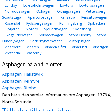
Lundby
Lövstaholmsvägen
Lövtorp
Lövtorpsvägen
Norruddsvägen
Oxhagen
Oxhagsvägen
Pettersberg
Scoutstuga
Pipartorpsvägen
Rensätra
Rensättravägen
Rosendal
Rydsbergsvägen
Rönningsberg
Sjöbacken
Sjöfjällen
Sjötorp
Sjöuddsvägen
Skogsborg
Skogsuddsvägen
Solbacksvägen
Stora Lundby
Stora
Lundbyvägen
Söderbykvarnvägen
Villtorpstigen
Vinarberg
Vinaren
Vinaren Gård
Vinarlund
Vinstigen
Vretendal
Västerby
Asphagen på andra orter
Asphagen, Hallstavik
Asphagen, Rejmyre
Asphagen, Rimbo
Den här sidan samlar information om Asphagen, 13794,
Norra Sorunda.
Tillbaka till startsidan