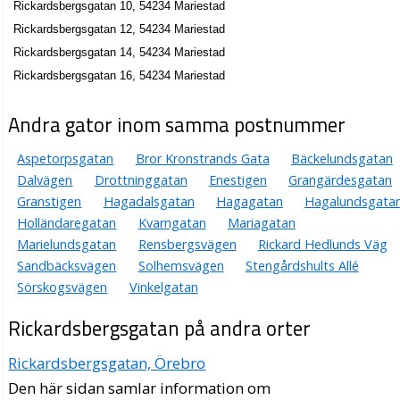
Rickardsbergsgatan 10, 54234 Mariestad
Rickardsbergsgatan 12, 54234 Mariestad
Rickardsbergsgatan 14, 54234 Mariestad
Rickardsbergsgatan 16, 54234 Mariestad
Andra gator inom samma postnummer
Aspetorpsgatan
Bror Kronstrands Gata
Bäckelundsgatan
Dalvägen
Drottninggatan
Enestigen
Grangärdesgatan
Granstigen
Hagadalsgatan
Hagagatan
Hagalundsgata
Holländaregatan
Kvarngatan
Mariagatan
Marielundsgatan
Rensbergsvägen
Rickard Hedlunds Väg
Sandbäcksvägen
Solhemsvägen
Stengårdshults Allé
Sörskogsvägen
Vinkelgatan
Rickardsbergsgatan på andra orter
Rickardsbergsgatan, Örebro
Den här sidan samlar information om