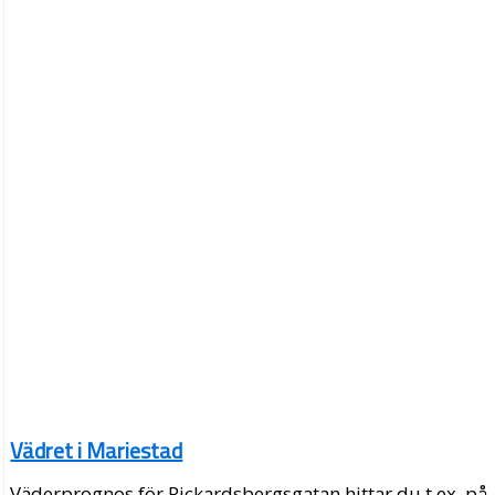
Vädret i Mariestad
Väderprognos för Rickardsbergsgatan hittar du t.ex. på