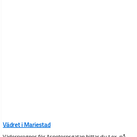
Vädret i Mariestad
Väderprognos för Aspetorpsgatan hittar du t.ex. på