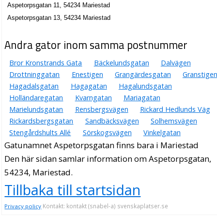
Aspetorpsgatan 11, 54234 Mariestad
Aspetorpsgatan 13, 54234 Mariestad
Andra gator inom samma postnummer
Bror Kronstrands Gata
Bäckelundsgatan
Dalvägen
Drottninggatan
Enestigen
Grangärdesgatan
Granstige
Hagadalsgatan
Hagagatan
Hagalundsgatan
Holländaregatan
Kvarngatan
Mariagatan
Marielundsgatan
Rensbergsvägen
Rickard Hedlunds Väg
Rickardsbergsgatan
Sandbäcksvägen
Solhemsvägen
Stengårdshults Allé
Sörskogsvägen
Vinkelgatan
Gatunamnet Aspetorpsgatan finns bara i Mariestad
Den här sidan samlar information om Aspetorpsgatan,
54234, Mariestad.
Tillbaka till startsidan
Kontakt: kontakt (snabel-a) svenskaplatser.se
Privacy policy