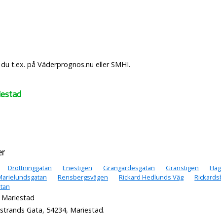
du t.ex. på Väderprognos.nu eller SMHI.
iestad
er
Drottninggatan
Enestigen
Grangärdesgatan
Granstigen
Hag
Marielundsgatan
Rensbergsvägen
Rickard Hedlunds Väg
Rickards
atan
i Mariestad
strands Gata, 54234, Mariestad.