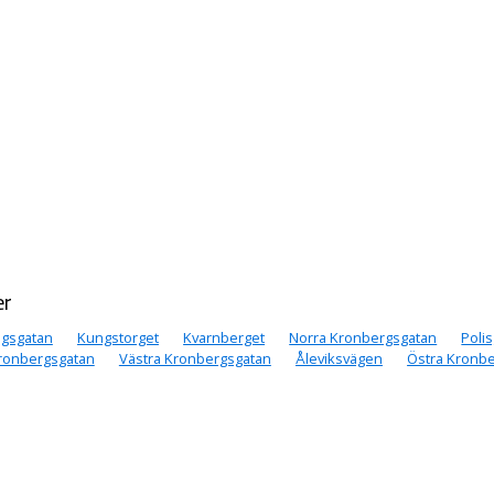
er
gsgatan
Kungstorget
Kvarnberget
Norra Kronbergsgatan
Poli
ronbergsgatan
Västra Kronbergsgatan
Åleviksvägen
Östra Kronb