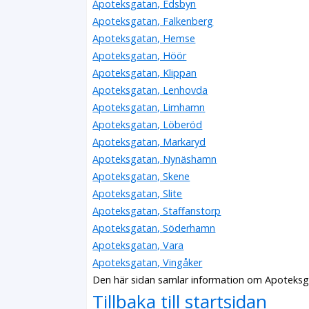
Apoteksgatan, Edsbyn
Apoteksgatan, Falkenberg
Apoteksgatan, Hemse
Apoteksgatan, Höör
Apoteksgatan, Klippan
Apoteksgatan, Lenhovda
Apoteksgatan, Limhamn
Apoteksgatan, Löberöd
Apoteksgatan, Markaryd
Apoteksgatan, Nynäshamn
Apoteksgatan, Skene
Apoteksgatan, Slite
Apoteksgatan, Staffanstorp
Apoteksgatan, Söderhamn
Apoteksgatan, Vara
Apoteksgatan, Vingåker
Den här sidan samlar information om Apoteksga
Tillbaka till startsidan