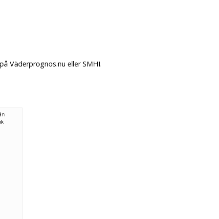
 på Väderprognos.nu eller SMHI.
rån
ök