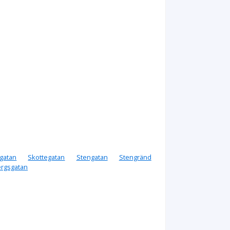
sgatan
Skottegatan
Stengatan
Stengränd
ergsgatan