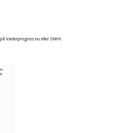
 på Väderprognos.nu eller SMHI.
rån
ök