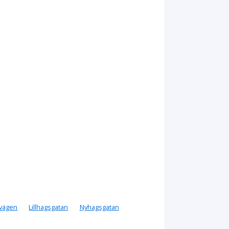
vägen
Lillhagsgatan
Nyhagsgatan