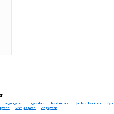
er
Färgerigatan
Hagagatan
Hagåkergatan
Jac Norrbys Gata
Kyrk
lgränd
Vismyrsgatan
Ängsgatan