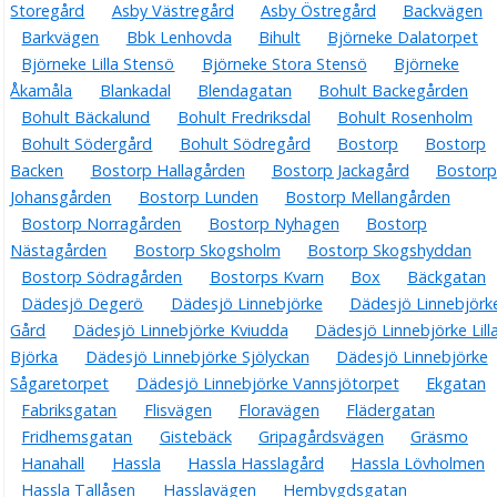
Storegård
Asby Västregård
Asby Östregård
Backvägen
Barkvägen
Bbk Lenhovda
Bihult
Björneke Dalatorpet
Björneke Lilla Stensö
Björneke Stora Stensö
Björneke
Åkamåla
Blankadal
Blendagatan
Bohult Backegården
Bohult Bäckalund
Bohult Fredriksdal
Bohult Rosenholm
Bohult Södergård
Bohult Södregård
Bostorp
Bostorp
Backen
Bostorp Hallagården
Bostorp Jackagård
Bostorp
Johansgården
Bostorp Lunden
Bostorp Mellangården
Bostorp Norragården
Bostorp Nyhagen
Bostorp
Nästagården
Bostorp Skogsholm
Bostorp Skogshyddan
Bostorp Södragården
Bostorps Kvarn
Box
Bäckgatan
Dädesjö Degerö
Dädesjö Linnebjörke
Dädesjö Linnebjörk
Gård
Dädesjö Linnebjörke Kviudda
Dädesjö Linnebjörke Lill
Björka
Dädesjö Linnebjörke Sjölyckan
Dädesjö Linnebjörke
Sågaretorpet
Dädesjö Linnebjörke Vannsjötorpet
Ekgatan
Fabriksgatan
Flisvägen
Floravägen
Flädergatan
Fridhemsgatan
Gistebäck
Gripagårdsvägen
Gräsmo
Hanahall
Hassla
Hassla Hasslagård
Hassla Lövholmen
Hassla Tallåsen
Hasslavägen
Hembygdsgatan