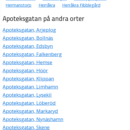
Hermanstorp
Herråkra
Herråkra Fibblegård
Apoteksgatan på andra orter
Apoteksgatan, Arjeplog
Apoteksgatan, Bollnäs
Apoteksgatan, Edsbyn
Apoteksgatan, Falkenberg
Apoteksgatan, Hemse
Apoteksgatan, Höör
Apoteksgatan, Klippan
Apoteksgatan, Limhamn
Apoteksgatan, Lysekil
Apoteksgatan, Löberöd
Apoteksgatan, Markaryd
Apoteksgatan, Nynäshamn
Apoteksgatan, Skene