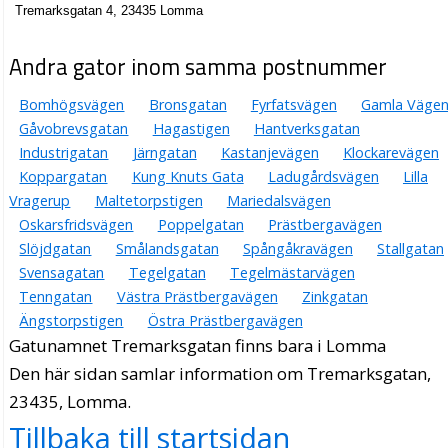
Tremarksgatan 4, 23435 Lomma
Andra gator inom samma postnummer
Bomhögsvägen
Bronsgatan
Fyrfatsvägen
Gamla Väge
Gåvobrevsgatan
Hagastigen
Hantverksgatan
Industrigatan
Järngatan
Kastanjevägen
Klockarevägen
Koppargatan
Kung Knuts Gata
Ladugårdsvägen
Lilla
Vragerup
Maltetorpstigen
Mariedalsvägen
Oskarsfridsvägen
Poppelgatan
Prästbergavägen
Slöjdgatan
Smålandsgatan
Spångåkravägen
Stallgatan
Svensagatan
Tegelgatan
Tegelmästarvägen
Tenngatan
Västra Prästbergavägen
Zinkgatan
Ängstorpstigen
Östra Prästbergavägen
Gatunamnet Tremarksgatan finns bara i Lomma
Den här sidan samlar information om Tremarksgatan,
23435, Lomma.
Tillbaka till startsidan