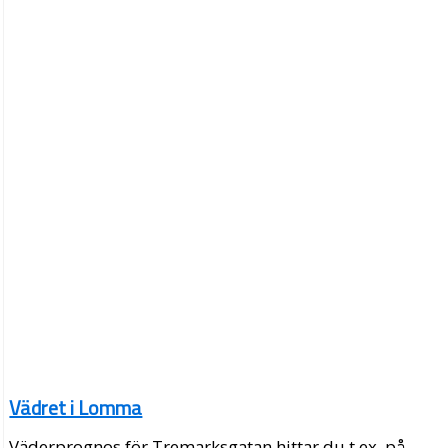
Vädret i Lomma
Väderprognos för Tremarksgatan hittar du t.ex. på