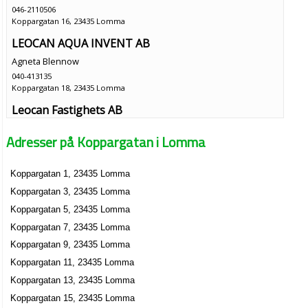
046-2110506
Koppargatan 16, 23435 Lomma
LEOCAN AQUA INVENT AB
Agneta Blennow
040-413135
Koppargatan 18, 23435 Lomma
Leocan Fastighets AB
Nils Gustav Lennart Nilsson
Adresser på Koppargatan i Lomma
040-413135
Koppargatan 18, 23435 Lomma
Koppargatan 1, 23435 Lomma
SKS Sweden AB
Koppargatan 3, 23435 Lomma
Sven Thomas Dedering
040-418230
Koppargatan 5, 23435 Lomma
Koppargatan 8, 23435 Lomma
Koppargatan 7, 23435 Lomma
Hensons Tvätt & Sjöverkstad AB
Koppargatan 9, 23435 Lomma
Leif Robert Feldt
Koppargatan 11, 23435 Lomma
040-412636
Koppargatan 13, 23435 Lomma
Koppargatan 9, 23435 Lomma
Koppargatan 15, 23435 Lomma