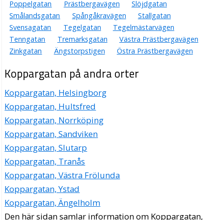
Poppelgatan
Prästbergavägen
Slöjdgatan
Smålandsgatan
Spångåkravägen
Stallgatan
Svensagatan
Tegelgatan
Tegelmästarvägen
Tenngatan
Tremarksgatan
Västra Prästbergavägen
Zinkgatan
Ängstorpstigen
Östra Prästbergavägen
Koppargatan på andra orter
Koppargatan, Helsingborg
Koppargatan, Hultsfred
Koppargatan, Norrköping
Koppargatan, Sandviken
Koppargatan, Slutarp
Koppargatan, Tranås
Koppargatan, Västra Frölunda
Koppargatan, Ystad
Koppargatan, Ängelholm
Den här sidan samlar information om Koppargatan,