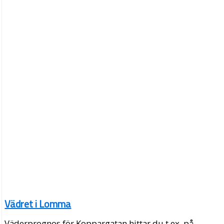
Vädret i Lomma
Väderprognos för Koppargatan hittar du t.ex. på