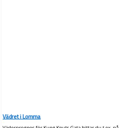
Vädret i Lomma
Väderprognos för Kung Knuts Gata hittar du t.ex. på