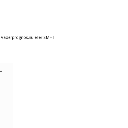
å Väderprognos.nu eller SMHI.
ök