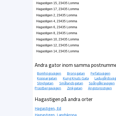
Hagastigen 15, 23435 Lomma
Hagastigen 17, 23435 Lomma
Hagastigen 2, 23435 Lomma
Hagastigen 4, 23435 Lomma
Hagastigen 6, 23435 Lomma
Hagastigen 8, 23435 Lomma
Hagastigen 10, 23435 Lomma
Hagastigen 12, 23435 Lomma
Hagastigen 14, 23435 Lomma
Andra gator inom samma postnumm
Bomhögsvägen
Bronsgatan
Fyrfatsvägen
Koppargatan
Kung Knuts Gata
Ladugårdsvä
Slöjdgatan
Smålandsgatan
Spångåkravägen
Prästbergavägen
Zinkgatan
Ängstorpstigen
Hagastigen på andra orter
Hagastigen, Ed
Hagastigen, Landskrona