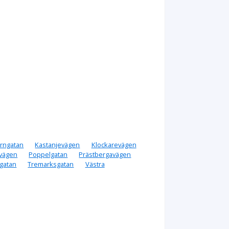
ärngatan
Kastanjevägen
Klockarevägen
svägen
Poppelgatan
Prästbergavägen
gatan
Tremarksgatan
Västra