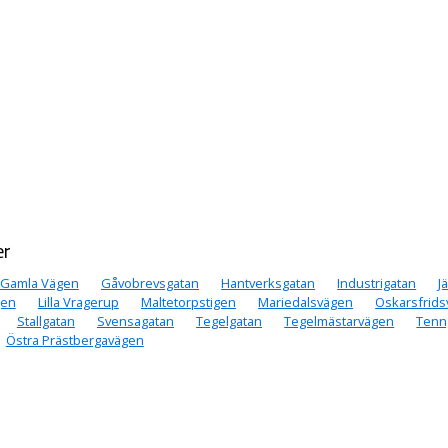
er
Gamla Vägen
Gåvobrevsgatan
Hantverksgatan
Industrigatan
J
gen
Lilla Vragerup
Maltetorpstigen
Mariedalsvägen
Oskarsfrid
Stallgatan
Svensagatan
Tegelgatan
Tegelmästarvägen
Tenn
Östra Prästbergavägen