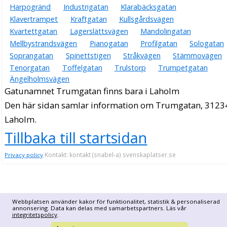
Harpogränd
Industrigatan
Klarabäcksgatan
Klavertrampet
Kraftgatan
Kullsgårdsvägen
Kvartettgatan
Lagerslättsvägen
Mandolingatan
Mellbystrandsvägen
Pianogatan
Profilgatan
Sologatan
Soprangatan
Spinettstigen
Stråkvägen
Stämmovägen
Tenorgatan
Toffelgatan
Trulstorp
Trumpetgatan
Ängelholmsvägen
Gatunamnet Trumgatan finns bara i Laholm
Den här sidan samlar information om Trumgatan, 3123
Laholm.
Tillbaka till startsidan
Kontakt: kontakt (snabel-a) svenskaplatser.se
Privacy policy
Webbplatsen använder kakor för funktionalitet, statistik & personaliserad
annonsering. Data kan delas med samarbetspartners. Läs vår
integritetspolicy
.