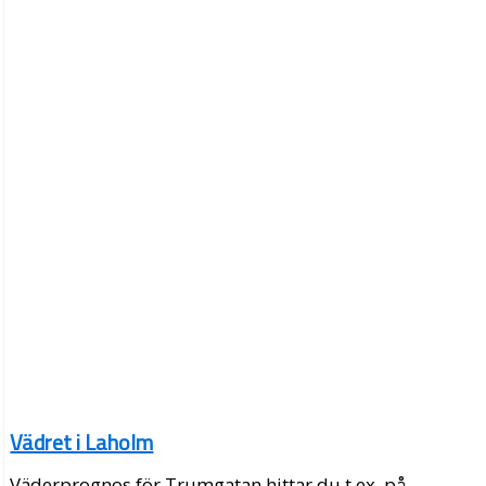
Vädret i Laholm
Väderprognos för Trumgatan hittar du t.ex. på