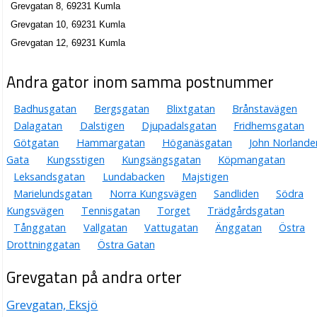
Grevgatan 8, 69231 Kumla
Grevgatan 10, 69231 Kumla
Grevgatan 12, 69231 Kumla
Andra gator inom samma postnummer
Badhusgatan
Bergsgatan
Blixtgatan
Brånstavägen
Dalagatan
Dalstigen
Djupadalsgatan
Fridhemsgatan
Götgatan
Hammargatan
Höganäsgatan
John Norlande
Gata
Kungsstigen
Kungsängsgatan
Köpmangatan
Leksandsgatan
Lundabacken
Majstigen
Marielundsgatan
Norra Kungsvägen
Sandliden
Södra
Kungsvägen
Tennisgatan
Torget
Trädgårdsgatan
Tånggatan
Vallgatan
Vattugatan
Änggatan
Östra
Drottninggatan
Östra Gatan
Grevgatan på andra orter
Grevgatan, Eksjö