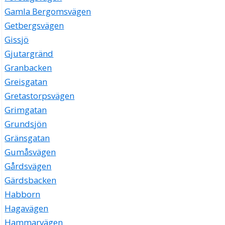
Gamla Bergomsvägen
Getbergsvägen
Gissjö
Gjutargränd
Granbacken
Greisgatan
Gretastorpsvägen
Grimgatan
Grundsjön
Gränsgatan
Gumåsvägen
Gårdsvägen
Gärdsbacken
Habborn
Hagavägen
Hammarvägen