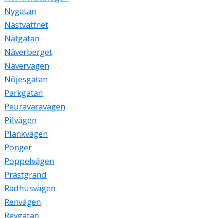
Nygatan
Nästvattnet
Nätgatan
Näverberget
Nävervägen
Nöjesgatan
Parkgatan
Peuravaravägen
Pilvägen
Plankvägen
Ponger
Poppelvägen
Prästgränd
Radhusvägen
Renvägen
Revgatan