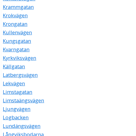
Krammgatan
Krokvägen
Krongatan
Kullenvägen
Kungsgatan
Kvarngatan
Kyrkviksvägen
Källgatan
Latbergsvägen
Lekvägen
Limstagatan
Limstaängsvägen
Ljungvägen
Logbacken
Lundängsvägen
Långviksbodarna