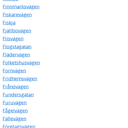
Finnmarksvägen
Fiskarevägen
Fiskja
Fjällbovägen
Flisvägen
Flogstagatan
Flädervägen
Folketshusvägen
Fornvägen
Fridhemsvägen
Frånövägen
Fundersgatan
Furuvägen
Fågelvägen
Fällevägen
Företagsvägen