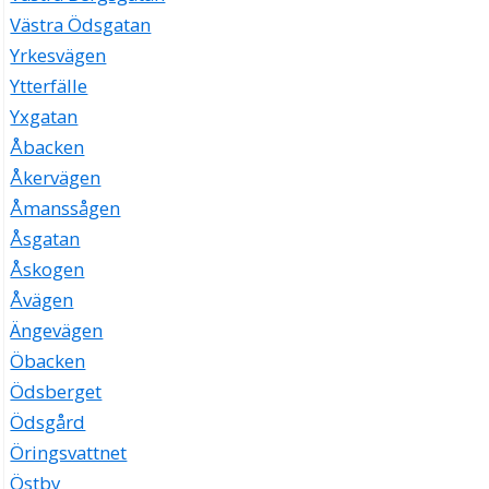
Västra Ödsgatan
Yrkesvägen
Ytterfälle
Yxgatan
Åbacken
Åkervägen
Åmanssågen
Åsgatan
Åskogen
Åvägen
Ängevägen
Öbacken
Ödsberget
Ödsgård
Öringsvattnet
Östby