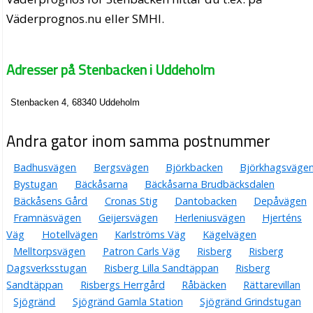
Väderprognos.nu eller SMHI.
Adresser på Stenbacken i Uddeholm
Stenbacken 4, 68340 Uddeholm
Andra gator inom samma postnummer
Badhusvägen
Bergsvägen
Björkbacken
Björkhagsväge
Bystugan
Bäckåsarna
Bäckåsarna Brudbäcksdalen
Bäckåsens Gård
Cronas Stig
Dantobacken
Depåvägen
Framnäsvägen
Geijersvägen
Herleniusvägen
Hjerténs
Väg
Hotellvägen
Karlströms Väg
Kägelvägen
Melltorpsvägen
Patron Carls Väg
Risberg
Risberg
Dagsverksstugan
Risberg Lilla Sandtäppan
Risberg
Sandtäppan
Risbergs Herrgård
Råbäcken
Rättarevillan
Sjögränd
Sjögränd Gamla Station
Sjögränd Grindstugan