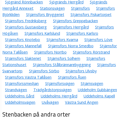
Sjögränd Rönnbacken
Sjögränds Herrgård
Sjögränds
Herrgård Annexet
Stationsvägen
Stjärnsfors
Stjärnsfors
Björkliden
Stjärnsfors Bryggeriet
Stjärnsfors Fiskartorpet
Stjärnsfors Fredriksberg
Stjärnsfors Greppebacken
Stjärnsfors Gustavsberg
Stjärnsfors Herrgård
Stjärnsfors
Högåsen
Stjärnsfors Karlslund
Stjärnsfors Karlsro
Stjärnsfors Knotebo
Stjärnsfors Kvarna
Stjärnsfors Löve
Stjärnsfors Mannefall
Stjärnsfors Norra Smedbo
Stjärnsfor
Norra Tallåsen
Stjärnsfors Norrbo
Stjärnsfors Rörstrand
Stjärnsfors Slakteriet
Stjärnsfors Solhem
Stjärnsfors
Stationshuset
Stjärnsfors Stålbrännarebyggning
Stjärnsfors
Svarvartorp
Stjärnsfors Sörbo
Stjärnsfors Ulvsby
Stjärnsfors Västra Tallåsen
Stjärnsfors Åsen
Stjärnsforssmedjan
Stjärnsforsvägen
Stjärnsvägen
Strandvägen
Trädgårdstorpsvägen
Uddeholm Gubbängen
Uddeholms Gård
Uddeholms Herrgård
Uddeholms Kapell
Uddeholmsvägen
Uvåvägen
Västra Sund Ängen
Stenbacken på andra orter