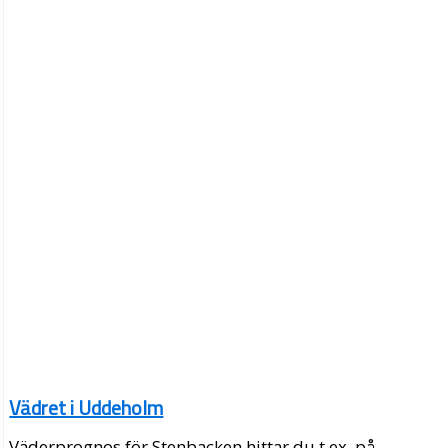
Vädret i Uddeholm
Väderprognos för Stenbacken hittar du t.ex. på