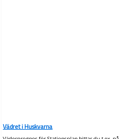
Vädret i Huskvarna
Väderprognos för Stationsplan hittar du t.ex. på